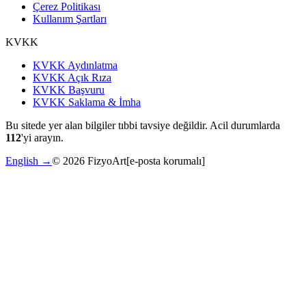
Çerez Politikası
Kullanım Şartları
KVKK
KVKK Aydınlatma
KVKK Açık Rıza
KVKK Başvuru
KVKK Saklama & İmha
Bu sitede yer alan bilgiler tıbbi tavsiye değildir. Acil durumlarda
112
'yi arayın.
English →
©
2026
FizyoArt
[e-posta korumalı]