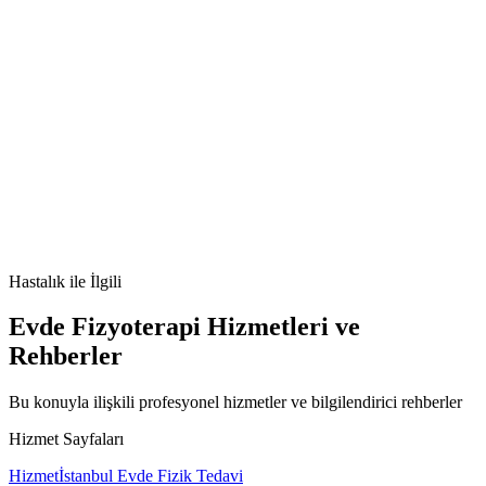
🫀
Molar Gebelik nedir
Molar Gebelik belirtileri
Molar Gebelik
tedavisi
Molar Gebelik nedenleri
Hastalık
ile İlgili
Evde Fizyoterapi Hizmetleri ve
Rehberler
Bu konuyla ilişkili profesyonel hizmetler ve bilgilendirici rehberler
Hizmet Sayfaları
Hizmet
İstanbul Evde Fizik Tedavi