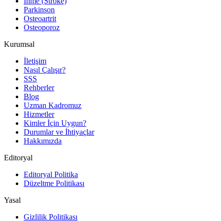
İnme (Stroke)
Parkinson
Osteoartrit
Osteoporoz
Kurumsal
İletişim
Nasıl Çalışır?
SSS
Rehberler
Blog
Uzman Kadromuz
Hizmetler
Kimler İçin Uygun?
Durumlar ve İhtiyaçlar
Hakkımızda
Editoryal
Editoryal Politika
Düzeltme Politikası
Yasal
Gizlilik Politikası