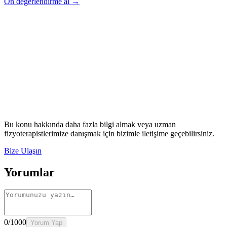
Ön değerlendirme al →
Rehber
Okumaya Devam Edin
Rehber
İnme Sonrası Evde Rehabilitasyon
Devamını oku
→
Rehber
Diz Protezi Sonrası Evde Rehabilitasyon
Devamını oku
→
Rehber
Kalça Protezi Sonrası Evde Rehabilitasyon
Devamını oku
→
Rehber
Yaşlılarda Evde Fizik Tedavi
Devamını oku →
Bu konu hakkında daha fazla bilgi almak veya uzman
fizyoterapistlerimize danışmak için bizimle iletişime geçebilirsiniz.
Bize Ulaşın
Yorumlar
0
/1000
Yorum Yap