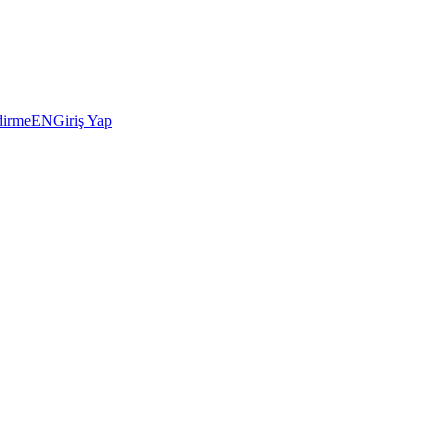
dirme
EN
Giriş Yap