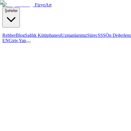
Fizyo
Art
Şehirler
Rehber
Blog
Sağlık Kütüphanesi
Uzmanlarımız
Süreç
SSS
Ön Değerlen
EN
Giriş Yap