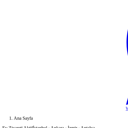
Ana Sayfa
Ev Ziyareti Aktif
İstanbul · Ankara · İzmir · Antalya