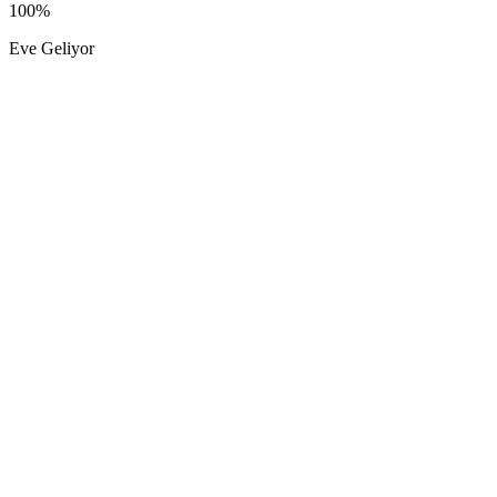
100%
Eve Geliyor
Hizmet Bölgeleri
4 Büyük Şehirde
Evde Fizyoterapi
İstanbul
Evde Fizik Tedavi