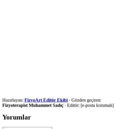
·
/rehber/
·
/durumlar-ve-ihtiyaclar/
Kaynaklar
·
WHO Rehabilitation fact sheet
·
NICE goal-setting guidance
Ön değerlendirme için iletişime geçin
Şehir, ilçe ve ihtiyaç bilgilerinizi paylaşın. Uygunluk
değerlendirmesi sonrasında en doğru hizmet yolunu anlatalım.
Ara
WhatsApp
Ön Değerlendirme Formu
Hazırlayan:
FizyoArt Editör Ekibi
·
Gözden geçiren:
Fizyoterapist Muhammet Sadıç
·
Editör:
[e-posta korumalı]
Yorumlar