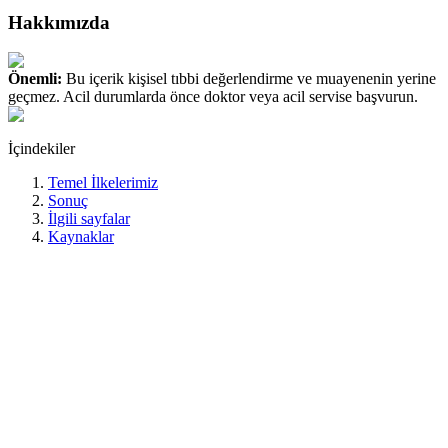
Hakkımızda
Önemli:
Bu içerik kişisel tıbbi değerlendirme ve muayenenin yerine
geçmez. Acil durumlarda önce doktor veya acil servise başvurun.
İçindekiler
Temel İlkelerimiz
Sonuç
İlgili sayfalar
Kaynaklar
Evde fizik tedavi ve evde fizyoterapi hizmetine bakışımızın
merkezinde tek bir düşünce vardır: rehabilitasyon, yalnız egzersiz
yaptırmak değil; kişinin günlük yaşamda daha güvenli, daha
bağımsız ve daha işlevsel hale gelmesine destek olmaktır.
Süreci tanı üzerinden değil; ev içi hareket, denge, transfer, yardımcı
cihaz kullanımı, günlük yaşam aktiviteleri ve kişiye özel hedefler
üzerinden değerlendiririz. Aynı tanının farklı kişilerde farklı işlevsel
sonuçlar doğurabileceğini kabul eder, bu yüzden kişiselleştirilmiş
planlamayı esas alırız.