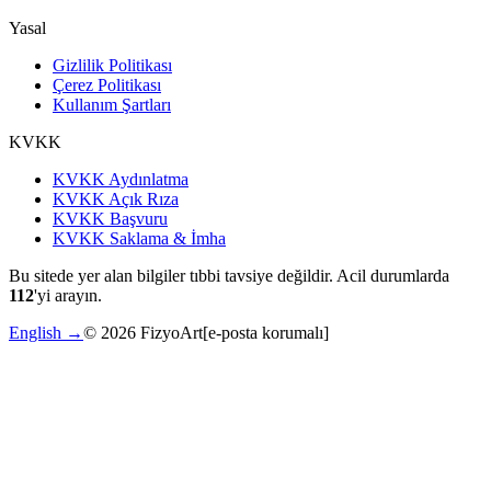
Yasal
Gizlilik Politikası
Çerez Politikası
Kullanım Şartları
KVKK
KVKK Aydınlatma
KVKK Açık Rıza
KVKK Başvuru
KVKK Saklama & İmha
Bu sitede yer alan bilgiler tıbbi tavsiye değildir. Acil durumlarda
112
'yi arayın.
English →
©
2026
FizyoArt
[e-posta korumalı]