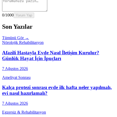
0
/1000
Yorum Yap
Son Yazılar
Tümünü Gör →
Nörolojik Rehabilitasyon
Afazili Hastayla Evde Nasıl İletişim Kurulur?
Günlük Hayat İçin İpuçları
7 Ağustos 2026
Ameliyat Sonrası
Kalça protezi sonrası evde ilk hafta neler yapılmalı,
evi nasıl hazırlamalı?
7 Ağustos 2026
Egzersiz & Rehabilitasyon