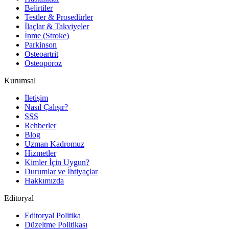
Belirtiler
Testler & Prosedürler
İlaçlar & Takviyeler
İnme (Stroke)
Parkinson
Osteoartrit
Osteoporoz
Kurumsal
İletişim
Nasıl Çalışır?
SSS
Rehberler
Blog
Uzman Kadromuz
Hizmetler
Kimler İçin Uygun?
Durumlar ve İhtiyaçlar
Hakkımızda
Editoryal
Editoryal Politika
Düzeltme Politikası