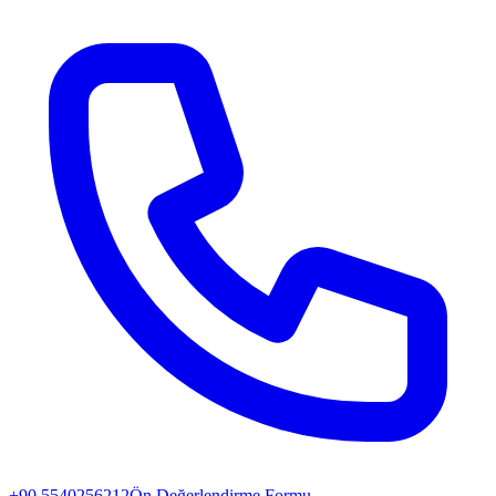
+90 5540256212
Ön Değerlendirme Formu