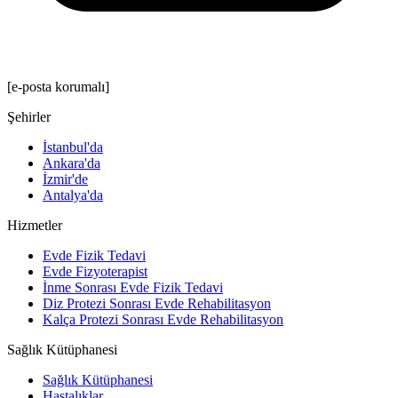
[e-posta korumalı]
Şehirler
İstanbul'da
Ankara'da
İzmir'de
Antalya'da
Hizmetler
Evde Fizik Tedavi
Evde Fizyoterapist
İnme Sonrası Evde Fizik Tedavi
Diz Protezi Sonrası Evde Rehabilitasyon
Kalça Protezi Sonrası Evde Rehabilitasyon
Sağlık Kütüphanesi
Sağlık Kütüphanesi
Hastalıklar