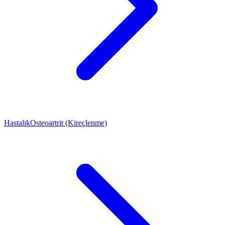
Hastalık
Osteoartrit (Kireçlenme)