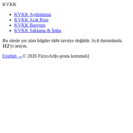
KVKK
KVKK Aydınlatma
KVKK Açık Rıza
KVKK Başvuru
KVKK Saklama & İmha
Bu sitede yer alan bilgiler tıbbi tavsiye değildir. Acil durumlarda
112
'yi arayın.
English →
©
2026
FizyoArt
[e-posta korumalı]