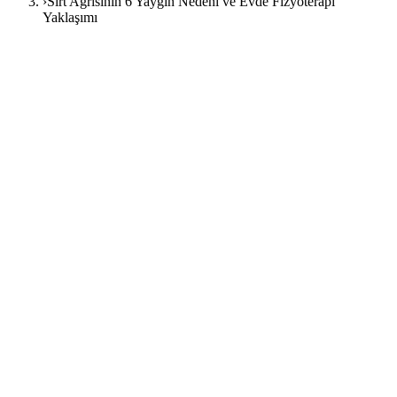
›
Sırt Ağrısının 6 Yaygın Nedeni ve Evde Fizyoterapi
Yaklaşımı
22 Mart 2026
FizyoArt Editör
sırt ağrısı
bel ağrısı
omurga
evde
fizyoterapi
postür