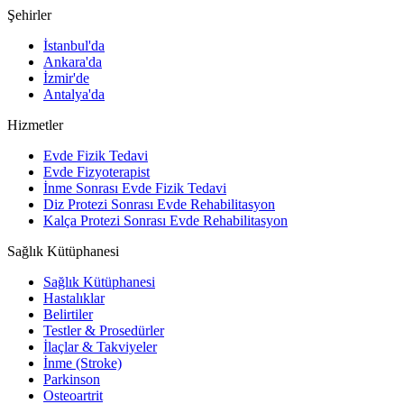
Şehirler
İstanbul'da
Ankara'da
İzmir'de
Antalya'da
Hizmetler
Evde Fizik Tedavi
Evde Fizyoterapist
İnme Sonrası Evde Fizik Tedavi
Diz Protezi Sonrası Evde Rehabilitasyon
Kalça Protezi Sonrası Evde Rehabilitasyon
Sağlık Kütüphanesi
Sağlık Kütüphanesi
Hastalıklar
Belirtiler
Testler & Prosedürler
İlaçlar & Takviyeler
İnme (Stroke)
Parkinson
Osteoartrit