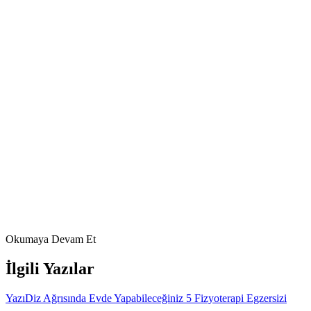
Evde hangi egzersizlerle başlamalıyım?
Subakut dönemde (4-12 hafta) kor stabilizasyonu öne çıkar: ölü
böcek, köprü (3 × 15) ve kedi-inek (2 × 10) temel hareketlerdir.
Kronik dönemde ise yüzme, yürüyüş ve bisiklet gibi aerobik
egzersizler ağrı ve sakatlık düzeyini anlamlı biçimde düşürür;
progresif direnç egzersizleri fizyoterapist gözetiminde artırılmalıdır.
Foster NE et al. Prevention and treatment of low back pain.
Lancet 2018
Chou R et al. Diagnosis and treatment of low back pain: ACP
Clinical Practice Guideline. Ann Intern Med 2017
Türk Fiziksel Tıp ve Rehabilitasyon Derneği — Bel Ağrısı
Kılavuzu 2022
FizyoArt Editör
22 Mart 2026
Okumaya Devam Et
İlgili Yazılar
Yazı
Diz Ağrısında Evde Yapabileceğiniz 5 Fizyoterapi Egzersizi