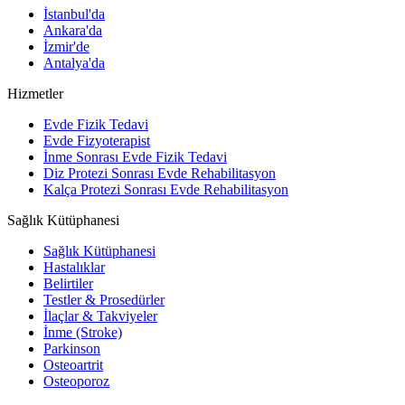
İstanbul'da
Ankara'da
İzmir'de
Antalya'da
Hizmetler
Evde Fizik Tedavi
Evde Fizyoterapist
İnme Sonrası Evde Fizik Tedavi
Diz Protezi Sonrası Evde Rehabilitasyon
Kalça Protezi Sonrası Evde Rehabilitasyon
Sağlık Kütüphanesi
Sağlık Kütüphanesi
Hastalıklar
Belirtiler
Testler & Prosedürler
İlaçlar & Takviyeler
İnme (Stroke)
Parkinson
Osteoartrit
Osteoporoz