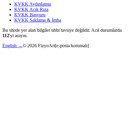
KVKK Aydınlatma
KVKK Açık Rıza
KVKK Başvuru
KVKK Saklama & İmha
Bu sitede yer alan bilgiler tıbbi tavsiye değildir. Acil durumlarda
112
'yi arayın.
English →
©
2026
FizyoArt
[e-posta korumalı]