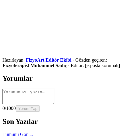
Ön değerlendirme için iletişime geçin
Şehir, ilçe ve ihtiyaç bilgilerinizi paylaşın. Uygunluk
değerlendirmesi sonrasında en doğru hizmet yolunu anlatalım.
Ara
WhatsApp
Ön Değerlendirme Formu
Hazırlayan:
FizyoArt Editör Ekibi
·
Gözden geçiren:
Fizyoterapist Muhammet Sadıç
·
Editör:
[e-posta korumalı]
Yorumlar
0
/1000
Yorum Yap
Son Yazılar
Tümünü Gör →