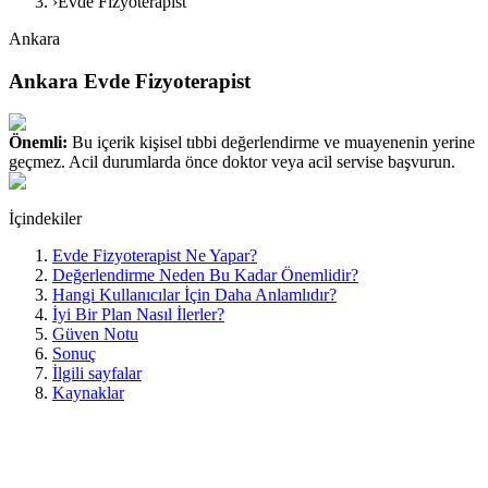
›
Evde Fizyoterapist
Ankara
Ankara Evde Fizyoterapist
Önemli:
Bu içerik kişisel tıbbi değerlendirme ve muayenenin yerine
geçmez. Acil durumlarda önce doktor veya acil servise başvurun.
İçindekiler
Evde Fizyoterapist Ne Yapar?
Değerlendirme Neden Bu Kadar Önemlidir?
Hangi Kullanıcılar İçin Daha Anlamlıdır?
İyi Bir Plan Nasıl İlerler?
Güven Notu
Sonuç
İlgili sayfalar
Kaynaklar
Ankara için hazırlanan bu sayfa, yerel arama niyetini karşılamak
üzere kurgulanmıştır. Amaç, şehir adını tekrar etmek değil; evde
rehabilitasyon ihtiyacı olan kişinin kendi durumuna uygun bilgiye