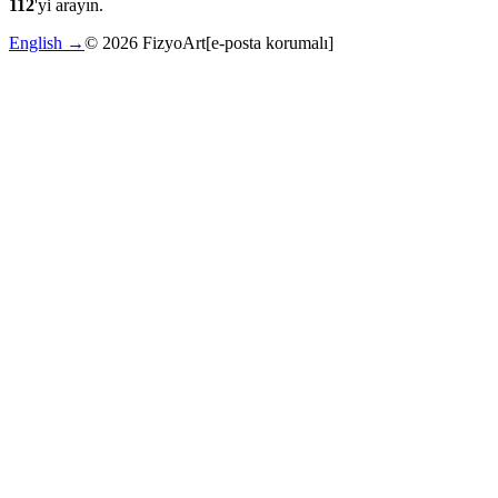
112
'yi arayın.
English →
©
2026
FizyoArt
[e-posta korumalı]