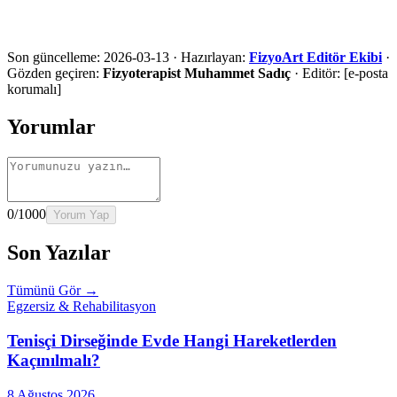
Ara
WhatsApp
Ön Değerlendirme Formu
Son güncelleme:
2026-03-13
·
Hazırlayan:
FizyoArt Editör Ekibi
·
Gözden geçiren:
Fizyoterapist Muhammet Sadıç
·
Editör:
[e-posta
korumalı]
Yorumlar
0
/1000
Yorum Yap
Son Yazılar
Tümünü Gör →
Egzersiz & Rehabilitasyon
Tenisçi Dirseğinde Evde Hangi Hareketlerden
Kaçınılmalı?
8 Ağustos 2026