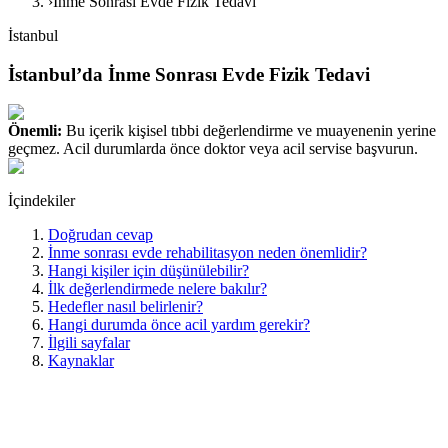
›
İnme Sonrası Evde Fizik Tedavi
İstanbul
İstanbul’da İnme Sonrası Evde Fizik Tedavi
Önemli:
Bu içerik kişisel tıbbi değerlendirme ve muayenenin yerine
geçmez. Acil durumlarda önce doktor veya acil servise başvurun.
İçindekiler
Doğrudan cevap
İnme sonrası evde rehabilitasyon neden önemlidir?
Hangi kişiler için düşünülebilir?
İlk değerlendirmede nelere bakılır?
Hedefler nasıl belirlenir?
Hangi durumda önce acil yardım gerekir?
İlgili sayfalar
Kaynaklar
Doğrudan cevap
İstanbul’de inme sonrası evde fizik tedavi; taburculuk sonrasında