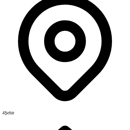
4
Şehir