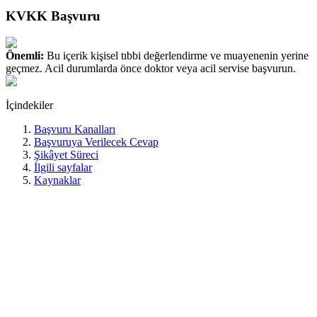
KVKK Başvuru
Önemli:
Bu içerik kişisel tıbbi değerlendirme ve muayenenin yerine
geçmez. Acil durumlarda önce doktor veya acil servise başvurun.
İçindekiler
Başvuru Kanalları
Başvuruya Verilecek Cevap
Şikâyet Süreci
İlgili sayfalar
Kaynaklar
İlgili kişi olarak kişisel verilerinize ilişkin taleplerinizi veri
sorumlusuna yazılı veya Kurul tarafından belirlenen diğer
yöntemlerle iletebilirsiniz.
Başvuru Kanalları
·
Islak imzalı dilekçe ile [POSTA ADRESİ]
·
KEP ile [KEP ADRESİ]
·
Güvenli elektronik imza / mobil imza ile [ELEKTRONİK