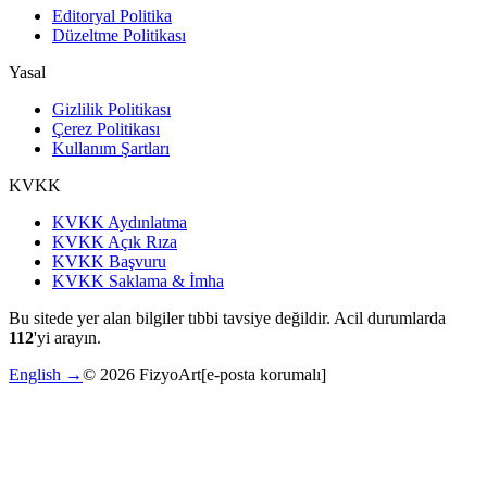
Editoryal Politika
Düzeltme Politikası
Yasal
Gizlilik Politikası
Çerez Politikası
Kullanım Şartları
KVKK
KVKK Aydınlatma
KVKK Açık Rıza
KVKK Başvuru
KVKK Saklama & İmha
Bu sitede yer alan bilgiler tıbbi tavsiye değildir. Acil durumlarda
112
'yi arayın.
English →
©
2026
FizyoArt
[e-posta korumalı]