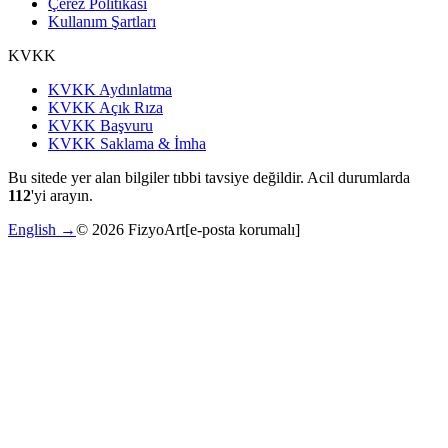
Çerez Politikası
Kullanım Şartları
KVKK
KVKK Aydınlatma
KVKK Açık Rıza
KVKK Başvuru
KVKK Saklama & İmha
Bu sitede yer alan bilgiler tıbbi tavsiye değildir. Acil durumlarda
112
'yi arayın.
English →
©
2026
FizyoArt
[e-posta korumalı]