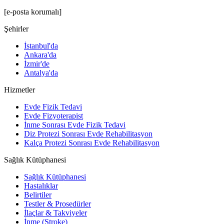
[e-posta korumalı]
Şehirler
İstanbul'da
Ankara'da
İzmir'de
Antalya'da
Hizmetler
Evde Fizik Tedavi
Evde Fizyoterapist
İnme Sonrası Evde Fizik Tedavi
Diz Protezi Sonrası Evde Rehabilitasyon
Kalça Protezi Sonrası Evde Rehabilitasyon
Sağlık Kütüphanesi
Sağlık Kütüphanesi
Hastalıklar
Belirtiler
Testler & Prosedürler
İlaçlar & Takviyeler
İnme (Stroke)