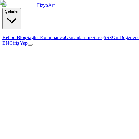
Fizyo
Art
Şehirler
Rehber
Blog
Sağlık Kütüphanesi
Uzmanlarımız
Süreç
SSS
Ön Değerlen
EN
Giriş Yap