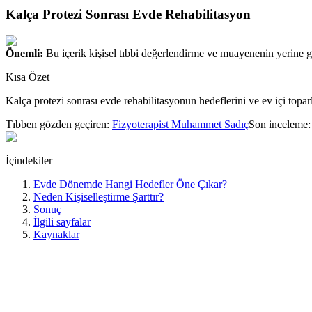
Kalça Protezi Sonrası Evde Rehabilitasyon
Önemli:
Bu içerik kişisel tıbbi değerlendirme ve muayenenin yerine 
Kısa Özet
Kalça protezi sonrası evde rehabilitasyonun hedeflerini ve ev içi topar
Tıbben gözden geçiren:
Fizyoterapist Muhammet Sadıç
Son inceleme
İçindekiler
Evde Dönemde Hangi Hedefler Öne Çıkar?
Neden Kişiselleştirme Şarttır?
Sonuç
İlgili sayfalar
Kaynaklar
AAOS, kalça protezi sonrası egzersizlerin mümkün olan en kısa sürede
sonrası rehabilitasyon tavsiyesinin kişiye özel ve taburculuk öncesind
dönüşün neden erken dönemde öne çıktığını anlatır.