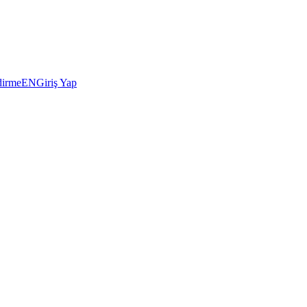
dirme
EN
Giriş Yap