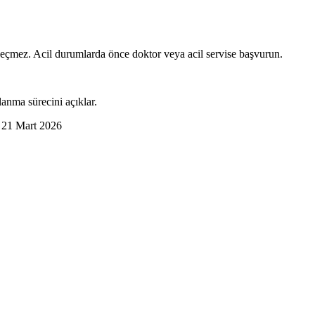
geçmez. Acil durumlarda önce doktor veya acil servise başvurun.
lanma sürecini açıklar.
:
21 Mart 2026
 başlatılabileceğini ve kademeli aktivite dönüşünün iyileşme için öne
e planlanmasını ister. Bu sayfa, kalça protezi sonrası ev içi geçişlerin