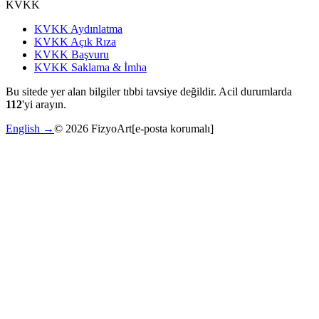
KVKK
KVKK Aydınlatma
KVKK Açık Rıza
KVKK Başvuru
KVKK Saklama & İmha
Bu sitede yer alan bilgiler tıbbi tavsiye değildir. Acil durumlarda
112
'yi arayın.
English →
©
2026
FizyoArt
[e-posta korumalı]