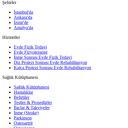
Şehirler
İstanbul'da
Ankara'da
İzmir'de
Antalya'da
Hizmetler
Evde Fizik Tedavi
Evde Fizyoterapist
İnme Sonrası Evde Fizik Tedavi
Diz Protezi Sonrası Evde Rehabilitasyon
Kalça Protezi Sonrası Evde Rehabilitasyon
Sağlık Kütüphanesi
Sağlık Kütüphanesi
Hastalıklar
Belirtiler
Testler & Prosedürler
İlaçlar & Takviyeler
İnme (Stroke)
Parkinson
Osteoartrit