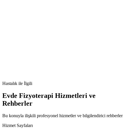
🫀
mCRPC nedir
mCRPC belirtileri
mCRPC tedavisi
mCRPC nedenleri
Hastalık
ile İlgili
Evde Fizyoterapi Hizmetleri ve
Rehberler
Bu konuyla ilişkili profesyonel hizmetler ve bilgilendirici rehberler
Hizmet Sayfaları