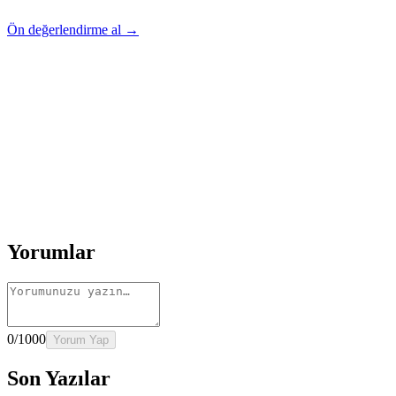
Ön değerlendirme al →
Rehber
Okumaya Devam Edin
Rehber
İnme Sonrası Evde Rehabilitasyon
Devamını oku
→
Rehber
Diz Protezi Sonrası Evde Rehabilitasyon
Devamını oku
→
Rehber
Kalça Protezi Sonrası Evde Rehabilitasyon
Devamını oku
→
Rehber
Yaşlılarda Evde Fizik Tedavi
Devamını oku →
Yorumlar
0
/1000
Yorum Yap
Son Yazılar