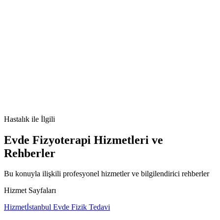
Metabolik Sendrom nedir
Metabolik Sendrom belirtileri
Metabolik
Sendrom tedavisi
Metabolik Sendrom nedenleri
Hastalık
ile İlgili
Evde Fizyoterapi Hizmetleri ve
Rehberler
Bu konuyla ilişkili profesyonel hizmetler ve bilgilendirici rehberler
Hizmet Sayfaları
Hizmet
İstanbul Evde Fizik Tedavi