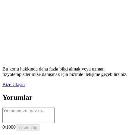
Rehber
Okumaya Devam Edin
Rehber
İnme Sonrası Evde Rehabilitasyon
Devamını oku
→
Rehber
Diz Protezi Sonrası Evde Rehabilitasyon
Devamını oku
→
Rehber
Kalça Protezi Sonrası Evde Rehabilitasyon
Devamını oku
→
Rehber
Yaşlılarda Evde Fizik Tedavi
Devamını oku →
Bu konu hakkında daha fazla bilgi almak veya uzman
fizyoterapistlerimize danışmak için bizimle iletişime geçebilirsiniz.
Bize Ulaşın
Yorumlar
0
/1000
Yorum Yap