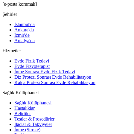
[e-posta korumalı]
Şehirler
İstanbul'da
Ankara'da
İzmir'de
Antalya'da
Hizmetler
Evde Fizik Tedavi
Evde Fizyoterapist
İnme Sonrası Evde Fizik Tedavi
Diz Protezi Sonrası Evde Rehabilitasyon
Kalça Protezi Sonrası Evde Rehabilitasyon
Sağlık Kütüphanesi
Sağlık Kütüphanesi
Hastalıklar
Belirtiler
Testler & Prosedürler
İlaçlar & Takviyeler
İnme (Stroke)