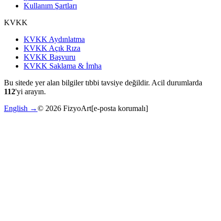
Kullanım Şartları
KVKK
KVKK Aydınlatma
KVKK Açık Rıza
KVKK Başvuru
KVKK Saklama & İmha
Bu sitede yer alan bilgiler tıbbi tavsiye değildir. Acil durumlarda
112
'yi arayın.
English →
©
2026
FizyoArt
[e-posta korumalı]