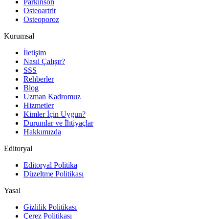
Parkinson
Osteoartrit
Osteoporoz
Kurumsal
İletişim
Nasıl Çalışır?
SSS
Rehberler
Blog
Uzman Kadromuz
Hizmetler
Kimler İçin Uygun?
Durumlar ve İhtiyaçlar
Hakkımızda
Editoryal
Editoryal Politika
Düzeltme Politikası
Yasal
Gizlilik Politikası
Çerez Politikası