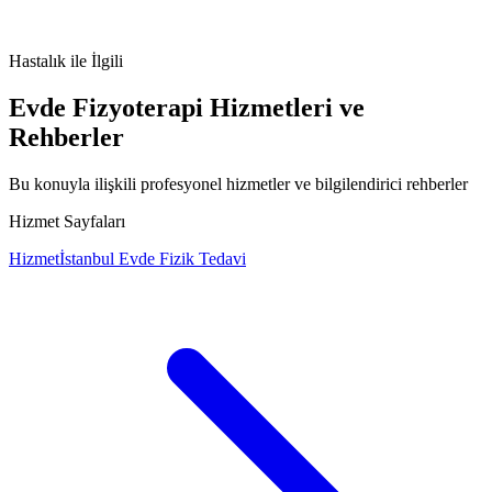
Malarya nedir
Malarya belirtileri
Malarya tedavisi
Malarya nedenleri
Hastalık
ile İlgili
Evde Fizyoterapi Hizmetleri ve
Rehberler
Bu konuyla ilişkili profesyonel hizmetler ve bilgilendirici rehberler
Hizmet Sayfaları
Hizmet
İstanbul Evde Fizik Tedavi