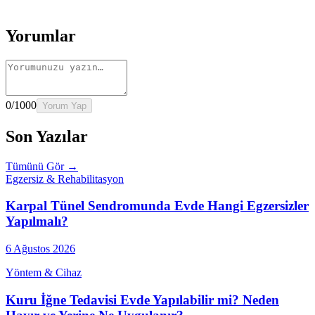
→
Rehber
Kalça Protezi Sonrası Evde Rehabilitasyon
Devamını oku
→
Rehber
Yaşlılarda Evde Fizik Tedavi
Devamını oku →
Yorumlar
0
/1000
Yorum Yap
Son Yazılar
Tümünü Gör →
Egzersiz & Rehabilitasyon
Karpal Tünel Sendromunda Evde Hangi Egzersizler
Yapılmalı?
6 Ağustos 2026
Yöntem & Cihaz
Kuru İğne Tedavisi Evde Yapılabilir mi? Neden