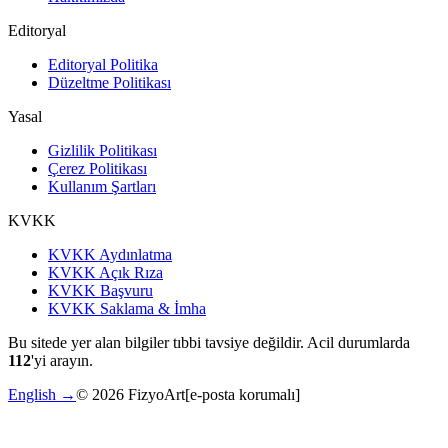
Editoryal
Editoryal Politika
Düzeltme Politikası
Yasal
Gizlilik Politikası
Çerez Politikası
Kullanım Şartları
KVKK
KVKK Aydınlatma
KVKK Açık Rıza
KVKK Başvuru
KVKK Saklama & İmha
Bu sitede yer alan bilgiler tıbbi tavsiye değildir. Acil durumlarda
112
'yi arayın.
English →
©
2026
FizyoArt
[e-posta korumalı]