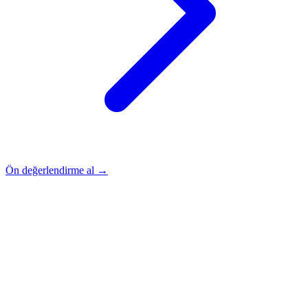
Ön değerlendirme al →
Rehber
Okumaya Devam Edin
Rehber
İnme Sonrası Evde Rehabilitasyon
Devamını oku
→
Rehber
Diz Protezi Sonrası Evde Rehabilitasyon
Devamını oku