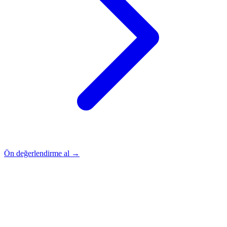
Ön değerlendirme al →
Rehber
Okumaya Devam Edin