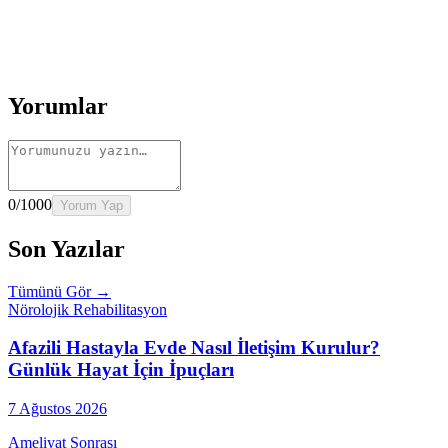
Rehber
İnme Sonrası Evde Rehabilitasyon
Devamını oku
→
Rehber
Diz Protezi Sonrası Evde Rehabilitasyon
Devamını oku
→
Rehber
Kalça Protezi Sonrası Evde Rehabilitasyon
Devamını oku
→
Rehber
Yaşlılarda Evde Fizik Tedavi
Devamını oku →
Yorumlar
0
/1000
Yorum Yap
Son Yazılar
Tümünü Gör →
Nörolojik Rehabilitasyon
Afazili Hastayla Evde Nasıl İletişim Kurulur?
Günlük Hayat İçin İpuçları
7 Ağustos 2026
Ameliyat Sonrası