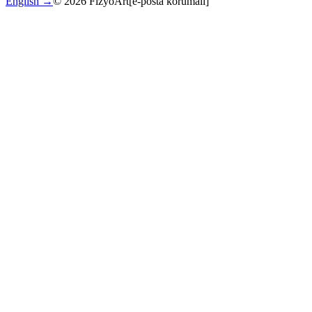
English →
©
2026
FizyoArt
[e-posta korumalı]