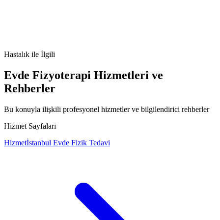
Kronik Lenfositik Lösemi nedir
Kronik Lenfositik Lösemi
belirtileri
Kronik Lenfositik Lösemi tedavisi
Kronik Lenfositik
Lösemi nedenleri
Hastalık
ile İlgili
Evde Fizyoterapi Hizmetleri ve
Rehberler
Bu konuyla ilişkili profesyonel hizmetler ve bilgilendirici rehberler
Hizmet Sayfaları
Hizmet
İstanbul Evde Fizik Tedavi