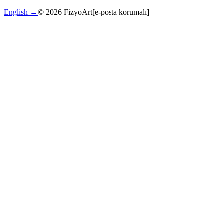
English →
©
2026
FizyoArt
[e-posta korumalı]