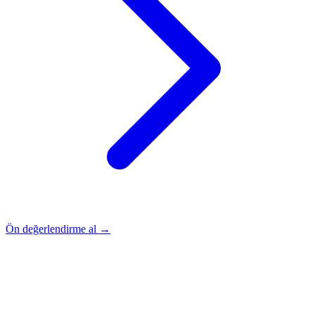
Ön değerlendirme al →
Rehber
Okumaya Devam Edin