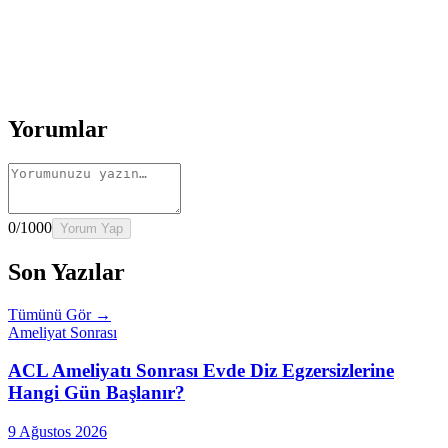
Rehber
İnme Sonrası Evde Rehabilitasyon
Devamını oku
→
Rehber
Diz Protezi Sonrası Evde Rehabilitasyon
Devamını oku
→
Rehber
Kalça Protezi Sonrası Evde Rehabilitasyon
Devamını oku
→
Rehber
Yaşlılarda Evde Fizik Tedavi
Devamını oku →
Yorumlar
0
/1000
Yorum Yap
Son Yazılar
Tümünü Gör →
Ameliyat Sonrası
ACL Ameliyatı Sonrası Evde Diz Egzersizlerine
Hangi Gün Başlanır?
9 Ağustos 2026