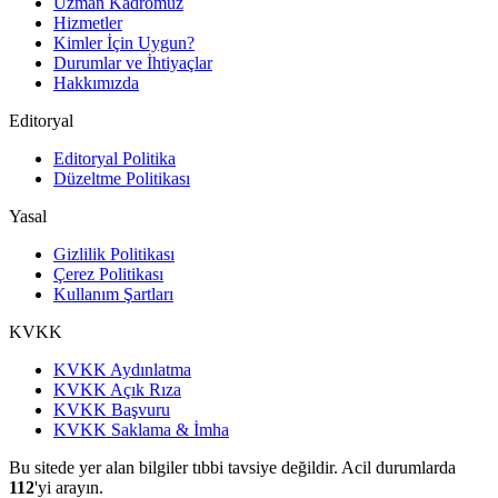
Uzman Kadromuz
Hizmetler
Kimler İçin Uygun?
Durumlar ve İhtiyaçlar
Hakkımızda
Editoryal
Editoryal Politika
Düzeltme Politikası
Yasal
Gizlilik Politikası
Çerez Politikası
Kullanım Şartları
KVKK
KVKK Aydınlatma
KVKK Açık Rıza
KVKK Başvuru
KVKK Saklama & İmha
Bu sitede yer alan bilgiler tıbbi tavsiye değildir. Acil durumlarda
112
'yi arayın.