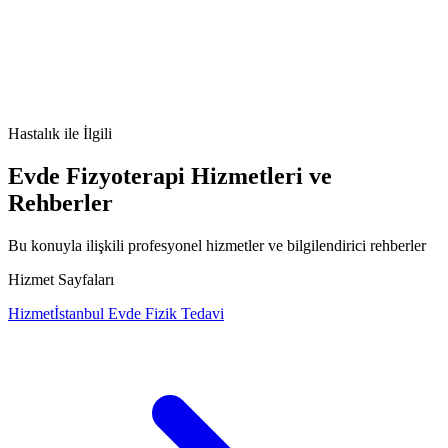
Koroner arter hastalığı nedir
Koroner arter hastalığı belirtileri
Koroner
arter hastalığı tedavisi
Koroner arter hastalığı nedenleri
Hastalık
ile İlgili
Evde Fizyoterapi Hizmetleri ve
Rehberler
Bu konuyla ilişkili profesyonel hizmetler ve bilgilendirici rehberler
Hizmet Sayfaları
Hizmet
İstanbul Evde Fizik Tedavi