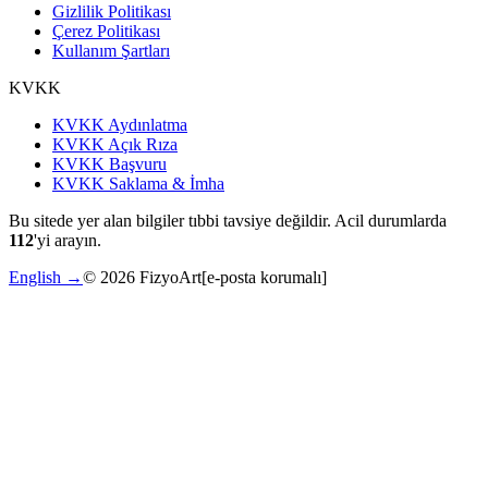
Gizlilik Politikası
Çerez Politikası
Kullanım Şartları
KVKK
KVKK Aydınlatma
KVKK Açık Rıza
KVKK Başvuru
KVKK Saklama & İmha
Bu sitede yer alan bilgiler tıbbi tavsiye değildir. Acil durumlarda
112
'yi arayın.
English →
©
2026
FizyoArt
[e-posta korumalı]