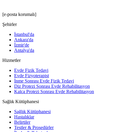
[e-posta korumalı]
Şehirler
İstanbul'da
Ankara'da
İzmir'de
Antalya'da
Hizmetler
Evde Fizik Tedavi
Evde Fizyoterapist
İnme Sonrası Evde Fizik Tedavi
Diz Protezi Sonrası Evde Rehabilitasyon
Kalça Protezi Sonrası Evde Rehabilitasyon
Sağlık Kütüphanesi
Sağlık Kütüphanesi
Hastalıklar
Belirtiler
Testler & Prosedürler