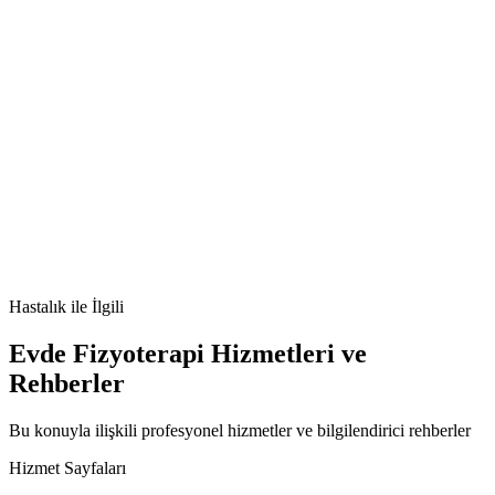
🫀
Kolesistit nedir
Kolesistit belirtileri
Kolesistit tedavisi
Kolesistit
nedenleri
Hastalık
ile İlgili
Evde Fizyoterapi Hizmetleri ve
Rehberler
Bu konuyla ilişkili profesyonel hizmetler ve bilgilendirici rehberler
Hizmet Sayfaları