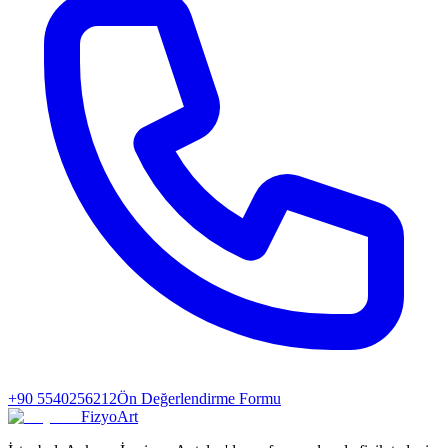
+90 5540256212
Ön Değerlendirme Formu
FizyoArt