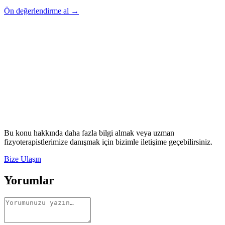
Ön değerlendirme al →
Rehber
Okumaya Devam Edin
Rehber
İnme Sonrası Evde Rehabilitasyon
Devamını oku
→
Rehber
Diz Protezi Sonrası Evde Rehabilitasyon
Devamını oku
→
Rehber
Kalça Protezi Sonrası Evde Rehabilitasyon
Devamını oku
→
Rehber
Yaşlılarda Evde Fizik Tedavi
Devamını oku →
Bu konu hakkında daha fazla bilgi almak veya uzman
fizyoterapistlerimize danışmak için bizimle iletişime geçebilirsiniz.
Bize Ulaşın
Yorumlar