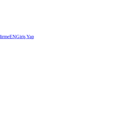
dirme
EN
Giriş Yap