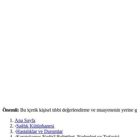
Önemli:
Bu içerik kişisel tıbbi değerlendirme ve muayenenin yerine
Ana Sayfa
›
Sağlık Kütüphanesi
›
Hastalıklar ve Durumlar
›
Keratokonus Nedir? Belirtileri, Nedenleri ve Tedavisi