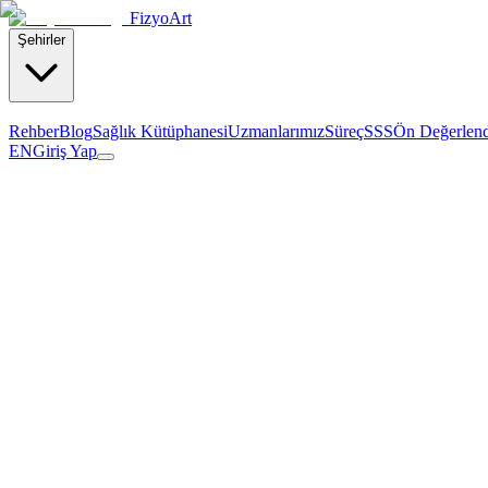
Fizyo
Art
Şehirler
Rehber
Blog
Sağlık Kütüphanesi
Uzmanlarımız
Süreç
SSS
Ön Değerlen
EN
Giriş Yap