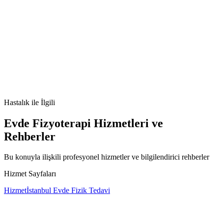
Hipereozinofilik Sendrom nedir
Hipereozinofilik Sendrom
belirtileri
Hipereozinofilik Sendrom tedavisi
Hipereozinofilik
Sendrom nedenleri
Hastalık
ile İlgili
Evde Fizyoterapi Hizmetleri ve
Rehberler
Bu konuyla ilişkili profesyonel hizmetler ve bilgilendirici rehberler
Hizmet Sayfaları
Hizmet
İstanbul Evde Fizik Tedavi