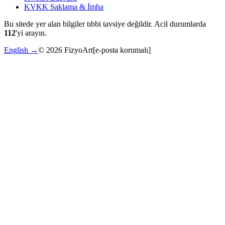
KVKK Saklama & İmha
Bu sitede yer alan bilgiler tıbbi tavsiye değildir. Acil durumlarda
112
'yi arayın.
English →
©
2026
FizyoArt
[e-posta korumalı]