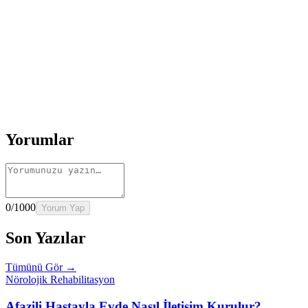
Rehber
Okumaya Devam Edin
Rehber
İnme Sonrası Evde Rehabilitasyon
Devamını oku
→
Rehber
Diz Protezi Sonrası Evde Rehabilitasyon
Devamını oku
→
Rehber
Kalça Protezi Sonrası Evde Rehabilitasyon
Devamını oku
→
Rehber
Yaşlılarda Evde Fizik Tedavi
Devamını oku →
Yorumlar
0
/1000
Yorum Yap
Son Yazılar
Tümünü Gör →
Nörolojik Rehabilitasyon
Afazili Hastayla Evde Nasıl İletişim Kurulur?