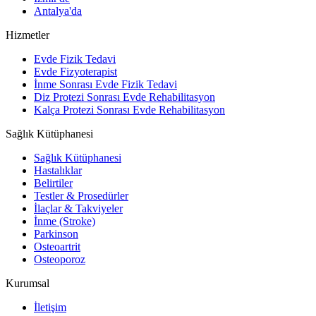
Antalya'da
Hizmetler
Evde Fizik Tedavi
Evde Fizyoterapist
İnme Sonrası Evde Fizik Tedavi
Diz Protezi Sonrası Evde Rehabilitasyon
Kalça Protezi Sonrası Evde Rehabilitasyon
Sağlık Kütüphanesi
Sağlık Kütüphanesi
Hastalıklar
Belirtiler
Testler & Prosedürler
İlaçlar & Takviyeler
İnme (Stroke)
Parkinson
Osteoartrit
Osteoporoz
Kurumsal
İletişim