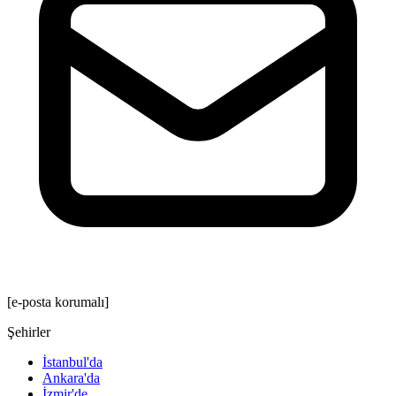
[e-posta korumalı]
Şehirler
İstanbul'da
Ankara'da
İzmir'de