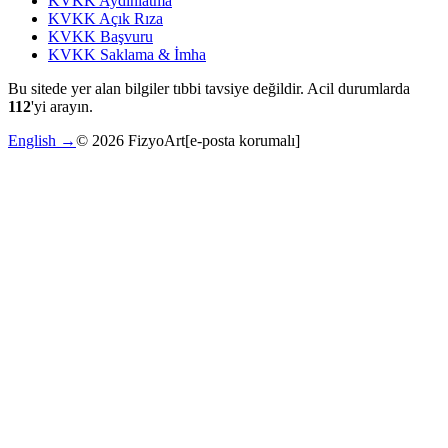
KVKK Aydınlatma
KVKK Açık Rıza
KVKK Başvuru
KVKK Saklama & İmha
Bu sitede yer alan bilgiler tıbbi tavsiye değildir. Acil durumlarda
112
'yi arayın.
English →
©
2026
FizyoArt
[e-posta korumalı]