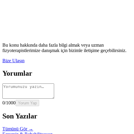
Okumaya Devam Edin
Rehber
İnme Sonrası Evde Rehabilitasyon
Devamını oku
→
Rehber
Diz Protezi Sonrası Evde Rehabilitasyon
Devamını oku
→
Rehber
Kalça Protezi Sonrası Evde Rehabilitasyon
Devamını oku
→
Rehber
Yaşlılarda Evde Fizik Tedavi
Devamını oku →
Bu konu hakkında daha fazla bilgi almak veya uzman
fizyoterapistlerimize danışmak için bizimle iletişime geçebilirsiniz.
Bize Ulaşın
Yorumlar
0
/1000
Yorum Yap
Son Yazılar
Tümünü Gör →