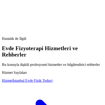
Hasta Sinüs Sendromu nedir
Hasta Sinüs Sendromu belirtileri
Hasta
Sinüs Sendromu tedavisi
Hasta Sinüs Sendromu nedenleri
Hastalık
ile İlgili
Evde Fizyoterapi Hizmetleri ve
Rehberler
Bu konuyla ilişkili profesyonel hizmetler ve bilgilendirici rehberler
Hizmet Sayfaları
Hizmet
İstanbul Evde Fizik Tedavi