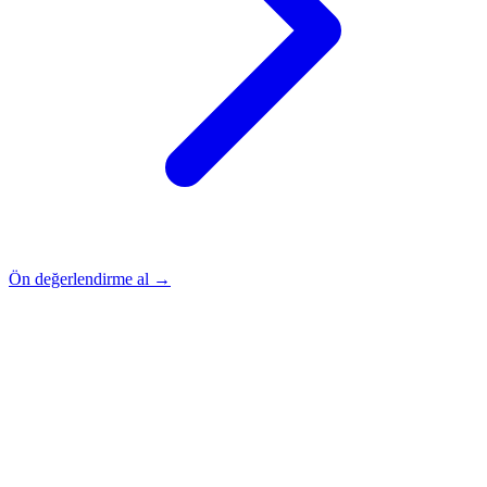
Ön değerlendirme al →
Rehber
Okumaya Devam Edin
Rehber
İnme Sonrası Evde Rehabilitasyon
Devamını oku
→
Rehber
Diz Protezi Sonrası Evde Rehabilitasyon
Devamını oku