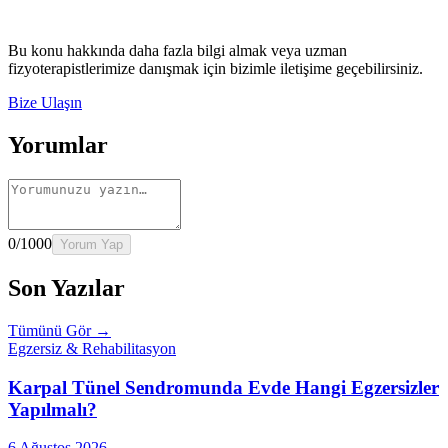
→
Rehber
Kalça Protezi Sonrası Evde Rehabilitasyon
Devamını oku
→
Rehber
Yaşlılarda Evde Fizik Tedavi
Devamını oku →
Bu konu hakkında daha fazla bilgi almak veya uzman
fizyoterapistlerimize danışmak için bizimle iletişime geçebilirsiniz.
Bize Ulaşın
Yorumlar
0
/1000
Yorum Yap
Son Yazılar
Tümünü Gör →
Egzersiz & Rehabilitasyon
Karpal Tünel Sendromunda Evde Hangi Egzersizler
Yapılmalı?
6 Ağustos 2026