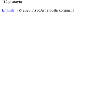
112
'yi arayın.
English →
©
2026
FizyoArt
[e-posta korumalı]