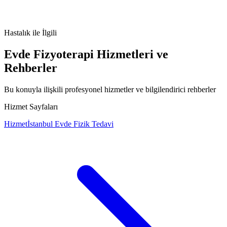
Guillain-Barré sendromu nedir
Guillain-Barré sendromu
belirtileri
Guillain-Barré sendromu tedavisi
Guillain-Barré sendromu
nedenleri
Hastalık
ile İlgili
Evde Fizyoterapi Hizmetleri ve
Rehberler
Bu konuyla ilişkili profesyonel hizmetler ve bilgilendirici rehberler
Hizmet Sayfaları
Hizmet
İstanbul Evde Fizik Tedavi