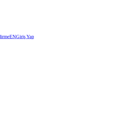
dirme
EN
Giriş Yap