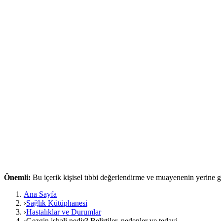
Önemli:
Bu içerik kişisel tıbbi değerlendirme ve muayenenin yerine
Ana Sayfa
›
Sağlık Kütüphanesi
›
Hastalıklar ve Durumlar
›
Gezgin ishali nedir? Belirtiler, nedenler ve tedavi