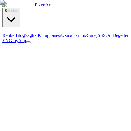
Fizyo
Art
Şehirler
Rehber
Blog
Sağlık Kütüphanesi
Uzmanlarımız
Süreç
SSS
Ön Değerlen
EN
Giriş Yap