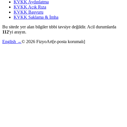
KVKK Aydınlatma
KVKK Açık Rıza
KVKK Başvuru
KVKK Saklama & İmha
Bu sitede yer alan bilgiler tıbbi tavsiye değildir. Acil durumlarda
112
'yi arayın.
English →
©
2026
FizyoArt
[e-posta korumalı]