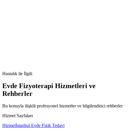
🫀
erişkin Still hastalığı
adult onset Still disease
AOSD
yüksek
ferritin
otoinflamatuvar hastalık
Hastalık
ile İlgili
Evde Fizyoterapi Hizmetleri ve
Rehberler
Bu konuyla ilişkili profesyonel hizmetler ve bilgilendirici rehberler
Hizmet Sayfaları
Hizmet
İstanbul Evde Fizik Tedavi