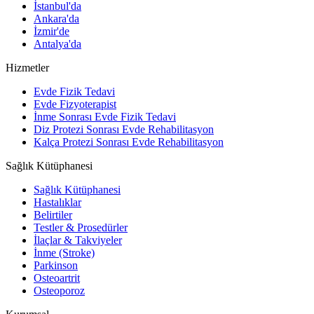
İstanbul'da
Ankara'da
İzmir'de
Antalya'da
Hizmetler
Evde Fizik Tedavi
Evde Fizyoterapist
İnme Sonrası Evde Fizik Tedavi
Diz Protezi Sonrası Evde Rehabilitasyon
Kalça Protezi Sonrası Evde Rehabilitasyon
Sağlık Kütüphanesi
Sağlık Kütüphanesi
Hastalıklar
Belirtiler
Testler & Prosedürler
İlaçlar & Takviyeler
İnme (Stroke)
Parkinson
Osteoartrit
Osteoporoz