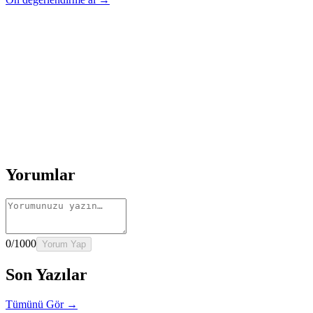
Rehber
Okumaya Devam Edin
Rehber
İnme Sonrası Evde Rehabilitasyon
Devamını oku
→
Rehber
Diz Protezi Sonrası Evde Rehabilitasyon
Devamını oku
→
Rehber
Kalça Protezi Sonrası Evde Rehabilitasyon
Devamını oku
→
Rehber
Yaşlılarda Evde Fizik Tedavi
Devamını oku →
Yorumlar
0
/1000
Yorum Yap
Son Yazılar
Tümünü Gör →