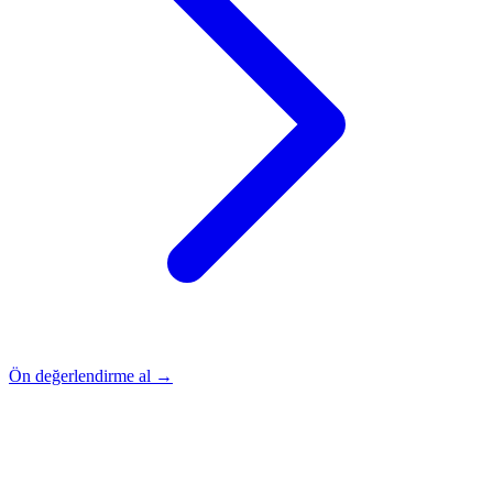
Ön değerlendirme al →
Rehber
Okumaya Devam Edin