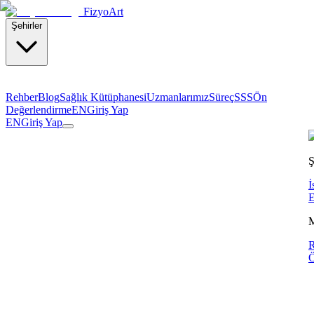
Fizyo
Art
Şehirler
Rehber
Blog
Sağlık Kütüphanesi
Uzmanlarımız
Süreç
SSS
Ön
Değerlendirme
EN
Giriş Yap
EN
Giriş Yap
Ş
İ
E
R
Ö