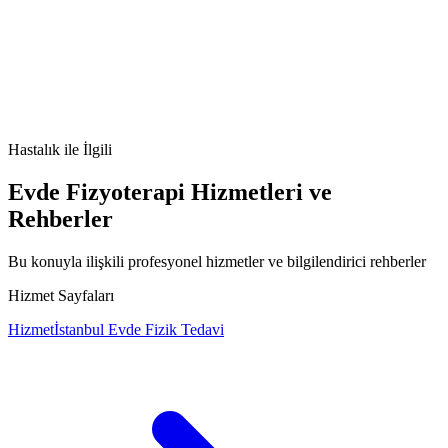
Dyshidrosis nedir
Dyshidrosis belirtileri
Dyshidrosis
tedavisi
Dyshidrosis nedenleri
Hastalık
ile İlgili
Evde Fizyoterapi Hizmetleri ve
Rehberler
Bu konuyla ilişkili profesyonel hizmetler ve bilgilendirici rehberler
Hizmet Sayfaları
Hizmet
İstanbul Evde Fizik Tedavi