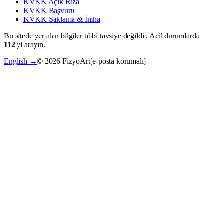
KVKK Açık Rıza
KVKK Başvuru
KVKK Saklama & İmha
Bu sitede yer alan bilgiler tıbbi tavsiye değildir. Acil durumlarda
112
'yi arayın.
English →
©
2026
FizyoArt
[e-posta korumalı]