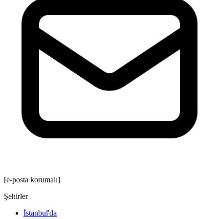
[e-posta korumalı]
Şehirler
İstanbul'da