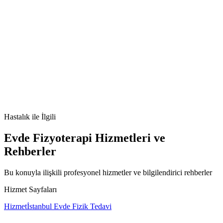
Dilate kardiyomiyopati nedir
Dilate kardiyomiyopati belirtileri
Dilate
kardiyomiyopati tedavisi
Dilate kardiyomiyopati nedenleri
Hastalık
ile İlgili
Evde Fizyoterapi Hizmetleri ve
Rehberler
Bu konuyla ilişkili profesyonel hizmetler ve bilgilendirici rehberler
Hizmet Sayfaları
Hizmet
İstanbul Evde Fizik Tedavi