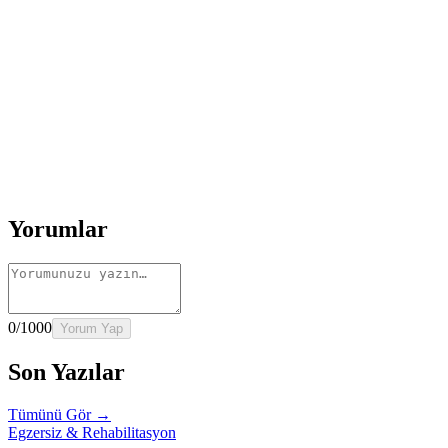
Rehber
Okumaya Devam Edin
Rehber
İnme Sonrası Evde Rehabilitasyon
Devamını oku
→
Rehber
Diz Protezi Sonrası Evde Rehabilitasyon
Devamını oku
→
Rehber
Kalça Protezi Sonrası Evde Rehabilitasyon
Devamını oku
→
Rehber
Yaşlılarda Evde Fizik Tedavi
Devamını oku →
Yorumlar
0
/1000
Yorum Yap
Son Yazılar
Tümünü Gör →
Egzersiz & Rehabilitasyon