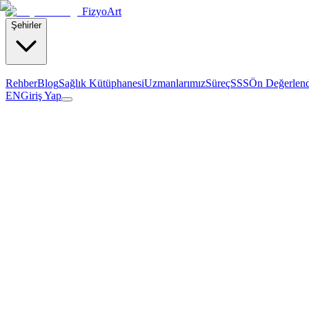
Fizyo
Art
Şehirler
Rehber
Blog
Sağlık Kütüphanesi
Uzmanlarımız
Süreç
SSS
Ön Değerlen
EN
Giriş Yap