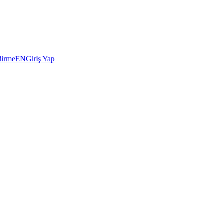
dirme
EN
Giriş Yap