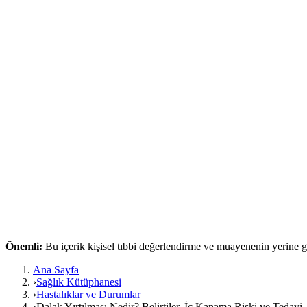
Önemli:
Bu içerik kişisel tıbbi değerlendirme ve muayenenin yerine
Ana Sayfa
›
Sağlık Kütüphanesi
›
Hastalıklar ve Durumlar
›
Dalak Yırtılması Nedir? Belirtiler, İç Kanama Riski ve Tedavi