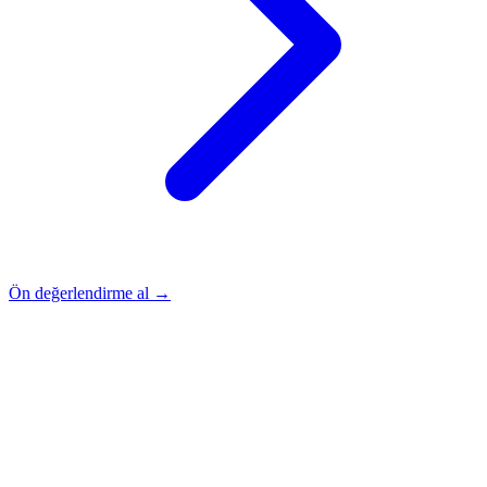
Ön değerlendirme al →
Rehber
Okumaya Devam Edin
Rehber
İnme Sonrası Evde Rehabilitasyon
Devamını oku