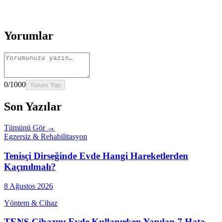
→
Rehber
Diz Protezi Sonrası Evde Rehabilitasyon
Devamını oku
→
Rehber
Kalça Protezi Sonrası Evde Rehabilitasyon
Devamını oku
→
Rehber
Yaşlılarda Evde Fizik Tedavi
Devamını oku →
Yorumlar
0
/1000
Yorum Yap
Son Yazılar
Tümünü Gör →
Egzersiz & Rehabilitasyon
Tenisçi Dirseğinde Evde Hangi Hareketlerden
Kaçınılmalı?
8 Ağustos 2026
Yöntem & Cihaz
TENS Cihazını Evde Kullanırken Yapılan 7 Hata