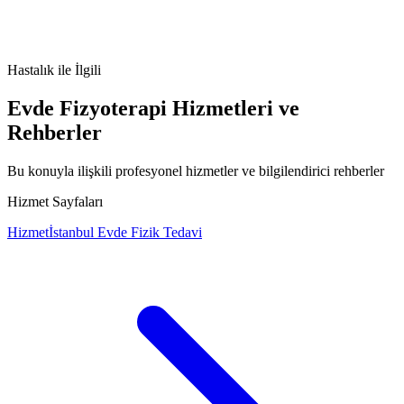
Nasır ve Kallus nedir
Nasır ve Kallus belirtileri
Nasır ve Kallus
tedavisi
Nasır ve Kallus nedenleri
Hastalık
ile İlgili
Evde Fizyoterapi Hizmetleri ve
Rehberler
Bu konuyla ilişkili profesyonel hizmetler ve bilgilendirici rehberler
Hizmet Sayfaları
Hizmet
İstanbul Evde Fizik Tedavi