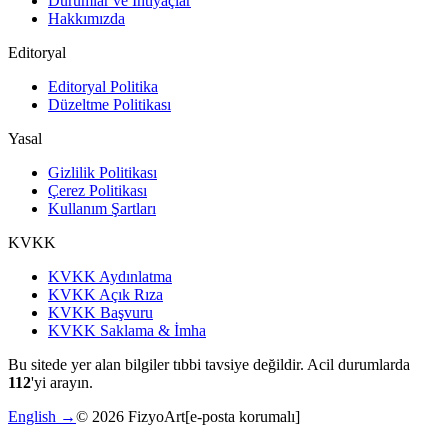
Durumlar ve İhtiyaçlar
Hakkımızda
Editoryal
Editoryal Politika
Düzeltme Politikası
Yasal
Gizlilik Politikası
Çerez Politikası
Kullanım Şartları
KVKK
KVKK Aydınlatma
KVKK Açık Rıza
KVKK Başvuru
KVKK Saklama & İmha
Bu sitede yer alan bilgiler tıbbi tavsiye değildir. Acil durumlarda
112
'yi arayın.
English →
©
2026
FizyoArt
[e-posta korumalı]