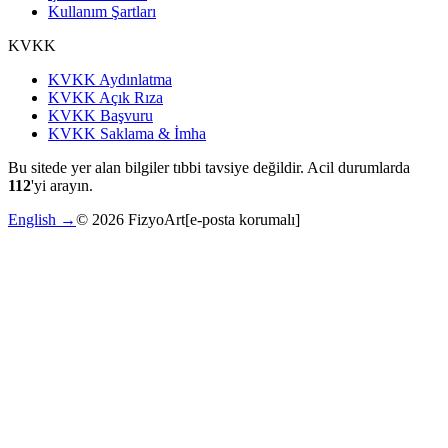
Kullanım Şartları
KVKK
KVKK Aydınlatma
KVKK Açık Rıza
KVKK Başvuru
KVKK Saklama & İmha
Bu sitede yer alan bilgiler tıbbi tavsiye değildir. Acil durumlarda
112
'yi arayın.
English →
©
2026
FizyoArt
[e-posta korumalı]