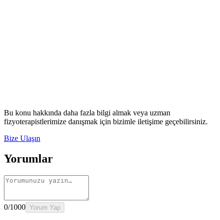
Rehber
Okumaya Devam Edin
Rehber
İnme Sonrası Evde Rehabilitasyon
Devamını oku
→
Rehber
Diz Protezi Sonrası Evde Rehabilitasyon
Devamını oku
→
Rehber
Kalça Protezi Sonrası Evde Rehabilitasyon
Devamını oku
→
Rehber
Yaşlılarda Evde Fizik Tedavi
Devamını oku →
Bu konu hakkında daha fazla bilgi almak veya uzman
fizyoterapistlerimize danışmak için bizimle iletişime geçebilirsiniz.
Bize Ulaşın
Yorumlar
0
/1000
Yorum Yap