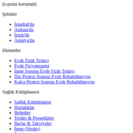
[e-posta korumalı]
Şehirler
İstanbul'da
Ankara'da
İzmir'de
Antalya'da
Hizmetler
Evde Fizik Tedavi
Evde Fizyoterapist
İnme Sonrası Evde Fizik Tedavi
Diz Protezi Sonrası Evde Rehabilitasyon
Kalça Protezi Sonrası Evde Rehabilitasyon
Sağlık Kütüphanesi
Sağlık Kütüphanesi
Hastalıklar
Belirtiler
Testler & Prosedürler
İlaçlar & Takviyeler
İnme (Stroke)