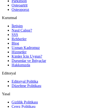
Parkinson
Osteoartrit
Osteoporoz
Kurumsal
İletişim
Nasıl Çalışır?
SSS
Rehberler
Blog
Uzman Kadromuz
Hizmetler
Kimler İçin Uygun?
Durumlar ve İhtiyaçlar
Hakkımızda
Editoryal
Editoryal Politika
Düzeltme Politikası
Yasal
Gizlilik Politikası
Çerez Politikası