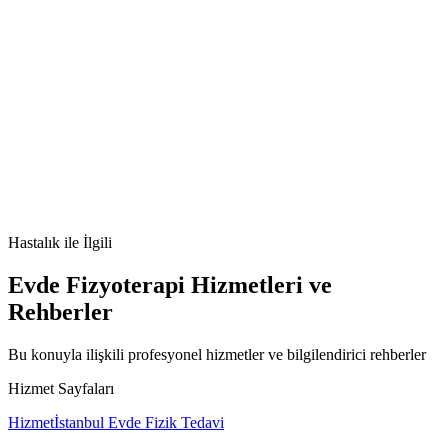
Çocuklarda Tip 2 Diyabet nedir
Çocuklarda Tip 2 Diyabet
belirtileri
Çocuklarda Tip 2 Diyabet tedavisi
Çocuklarda Tip 2
Diyabet nedenleri
Hastalık
ile İlgili
Evde Fizyoterapi Hizmetleri ve
Rehberler
Bu konuyla ilişkili profesyonel hizmetler ve bilgilendirici rehberler
Hizmet Sayfaları
Hizmet
İstanbul Evde Fizik Tedavi