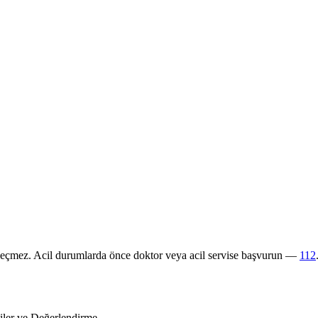
 geçmez. Acil durumlarda önce doktor veya acil servise başvurun —
112
iler ve Değerlendirme