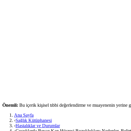
Önemli:
Bu içerik kişisel tıbbi değerlendirme ve muayenenin yerine
Ana Sayfa
›
Sağlık Kütüphanesi
›
Hastalıklar ve Durumlar
›
Çocuklarda Beyaz Kan Hücresi Bozuklukları: Nedenler, Belirt