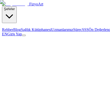
Fizyo
Art
Şehirler
Rehber
Blog
Sağlık Kütüphanesi
Uzmanlarımız
Süreç
SSS
Ön Değerlen
EN
Giriş Yap