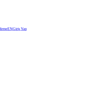
dirme
EN
Giriş Yap