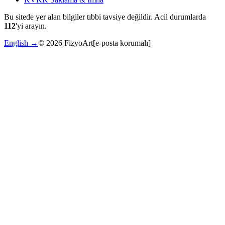
Bu sitede yer alan bilgiler tıbbi tavsiye değildir. Acil durumlarda
112
'yi arayın.
English →
©
2026
FizyoArt
[e-posta korumalı]