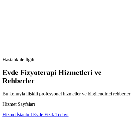
çocuklarda ADHD
DEHB
dikkat eksikliği
hiperaktivite
okulda dikkat
sorunu
Hastalık
ile İlgili
Evde Fizyoterapi Hizmetleri ve
Rehberler
Bu konuyla ilişkili profesyonel hizmetler ve bilgilendirici rehberler
Hizmet Sayfaları
Hizmet
İstanbul Evde Fizik Tedavi