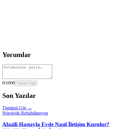
Rehber
Okumaya Devam Edin
Rehber
İnme Sonrası Evde Rehabilitasyon
Devamını oku
→
Rehber
Diz Protezi Sonrası Evde Rehabilitasyon
Devamını oku
→
Rehber
Kalça Protezi Sonrası Evde Rehabilitasyon
Devamını oku
→
Rehber
Yaşlılarda Evde Fizik Tedavi
Devamını oku →
Yorumlar
0
/1000
Yorum Yap
Son Yazılar
Tümünü Gör →
Nörolojik Rehabilitasyon
Afazili Hastayla Evde Nasıl İletişim Kurulur?