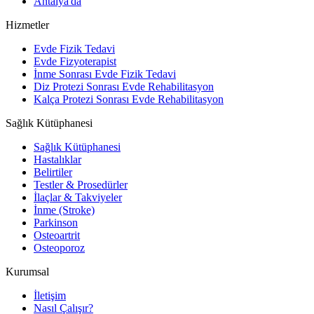
Antalya'da
Hizmetler
Evde Fizik Tedavi
Evde Fizyoterapist
İnme Sonrası Evde Fizik Tedavi
Diz Protezi Sonrası Evde Rehabilitasyon
Kalça Protezi Sonrası Evde Rehabilitasyon
Sağlık Kütüphanesi
Sağlık Kütüphanesi
Hastalıklar
Belirtiler
Testler & Prosedürler
İlaçlar & Takviyeler
İnme (Stroke)
Parkinson
Osteoartrit
Osteoporoz
Kurumsal
İletişim
Nasıl Çalışır?