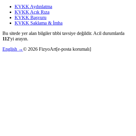
KVKK Aydınlatma
KVKK Açık Rıza
KVKK Başvuru
KVKK Saklama & İmha
Bu sitede yer alan bilgiler tıbbi tavsiye değildir. Acil durumlarda
112
'yi arayın.
English →
©
2026
FizyoArt
[e-posta korumalı]