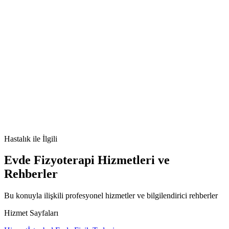
🫀
Castleman Hastalığı nedir
Castleman Hastalığı belirtileri
Castleman
Hastalığı tedavisi
Castleman Hastalığı nedenleri
Hastalık
ile İlgili
Evde Fizyoterapi Hizmetleri ve
Rehberler
Bu konuyla ilişkili profesyonel hizmetler ve bilgilendirici rehberler
Hizmet Sayfaları