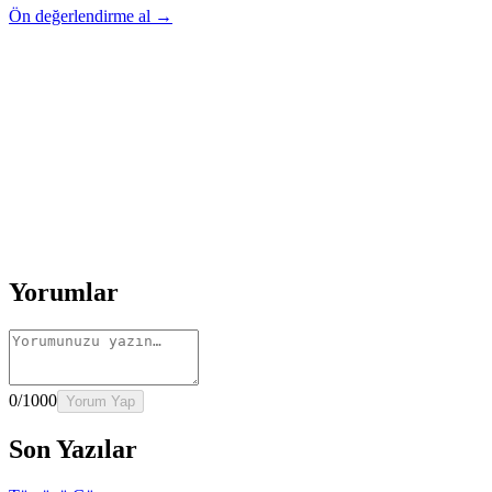
Ön değerlendirme al →
Rehber
Okumaya Devam Edin
Rehber
İnme Sonrası Evde Rehabilitasyon
Devamını oku
→
Rehber
Diz Protezi Sonrası Evde Rehabilitasyon
Devamını oku
→
Rehber
Kalça Protezi Sonrası Evde Rehabilitasyon
Devamını oku
→
Rehber
Yaşlılarda Evde Fizik Tedavi
Devamını oku →
Yorumlar
0
/1000
Yorum Yap
Son Yazılar