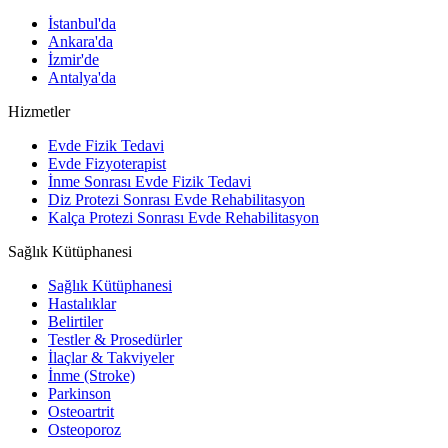
İstanbul'da
Ankara'da
İzmir'de
Antalya'da
Hizmetler
Evde Fizik Tedavi
Evde Fizyoterapist
İnme Sonrası Evde Fizik Tedavi
Diz Protezi Sonrası Evde Rehabilitasyon
Kalça Protezi Sonrası Evde Rehabilitasyon
Sağlık Kütüphanesi
Sağlık Kütüphanesi
Hastalıklar
Belirtiler
Testler & Prosedürler
İlaçlar & Takviyeler
İnme (Stroke)
Parkinson
Osteoartrit
Osteoporoz