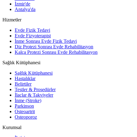
İzmir'de
Antalya'da
Hizmetler
Evde Fizik Tedavi
Evde Fizyoterapist
İnme Sonrası Evde Fizik Tedavi
Diz Protezi Sonrası Evde Rehabilitasyon
Kalça Protezi Sonrası Evde Rehabilitasyon
Sağlık Kütüphanesi
Sağlık Kütüphanesi
Hastalıklar
Belirtiler
Testler & Prosedürler
İlaçlar & Takviyeler
İnme (Stroke)
Parkinson
Osteoartrit
Osteoporoz
Kurumsal