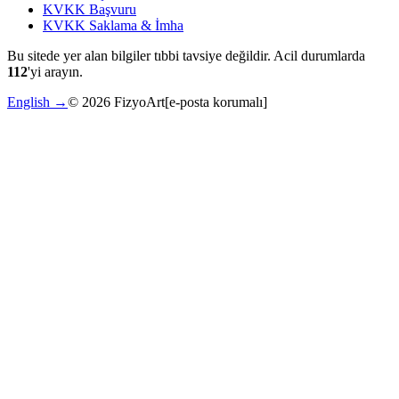
KVKK Başvuru
KVKK Saklama & İmha
Bu sitede yer alan bilgiler tıbbi tavsiye değildir. Acil durumlarda
112
'yi arayın.
English →
©
2026
FizyoArt
[e-posta korumalı]