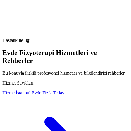
Çarpık ayak nedir
Çarpık ayak belirtileri
Çarpık ayak tedavisi
Çarpık
ayak nedenleri
Hastalık
ile İlgili
Evde Fizyoterapi Hizmetleri ve
Rehberler
Bu konuyla ilişkili profesyonel hizmetler ve bilgilendirici rehberler
Hizmet Sayfaları
Hizmet
İstanbul Evde Fizik Tedavi