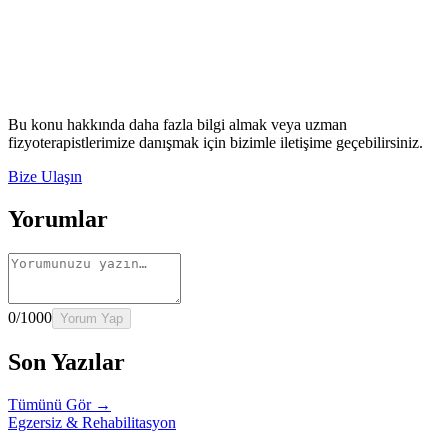
Rehber
İnme Sonrası Evde Rehabilitasyon
Devamını oku
→
Rehber
Diz Protezi Sonrası Evde Rehabilitasyon
Devamını oku
→
Rehber
Kalça Protezi Sonrası Evde Rehabilitasyon
Devamını oku
→
Rehber
Yaşlılarda Evde Fizik Tedavi
Devamını oku →
Bu konu hakkında daha fazla bilgi almak veya uzman
fizyoterapistlerimize danışmak için bizimle iletişime geçebilirsiniz.
Bize Ulaşın
Yorumlar
0
/1000
Yorum Yap
Son Yazılar
Tümünü Gör →
Egzersiz & Rehabilitasyon