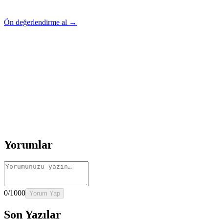
Ön değerlendirme al →
Rehber
Okumaya Devam Edin
Rehber
İnme Sonrası Evde Rehabilitasyon
Devamını oku
→
Rehber
Diz Protezi Sonrası Evde Rehabilitasyon
Devamını oku
→
Rehber
Kalça Protezi Sonrası Evde Rehabilitasyon
Devamını oku
→
Rehber
Yaşlılarda Evde Fizik Tedavi
Devamını oku →
Yorumlar
0
/1000
Yorum Yap
Son Yazılar