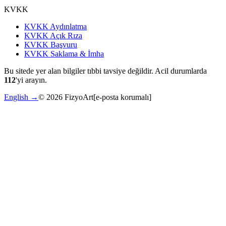
KVKK
KVKK Aydınlatma
KVKK Açık Rıza
KVKK Başvuru
KVKK Saklama & İmha
Bu sitede yer alan bilgiler tıbbi tavsiye değildir. Acil durumlarda
112
'yi arayın.
English →
©
2026
FizyoArt
[e-posta korumalı]