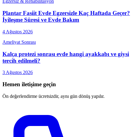
Egzersiz & Rehabilitasyon
Plantar Fasiit Evde Egzersizle Kaç Haftada Geçer?
İyileşme Süresi ve Evde Bakım
4 Ağustos 2026
Ameliyat Sonrası
Kalça protezi sonrası evde hangi ayakkabı ve giysi
tercih edilmeli?
3 Ağustos 2026
Hemen iletişime geçin
Ön değerlendirme ücretsizdir, aynı gün dönüş yapılır.