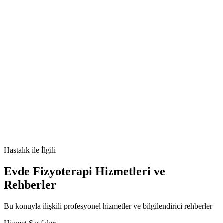
🫀
Büyüme plağı kırıkları nedir
Büyüme plağı kırıkları
belirtileri
Büyüme plağı kırıkları tedavisi
Büyüme plağı kırıkları
nedenleri
Hastalık
ile İlgili
Evde Fizyoterapi Hizmetleri ve
Rehberler
Bu konuyla ilişkili profesyonel hizmetler ve bilgilendirici rehberler
Hizmet Sayfaları