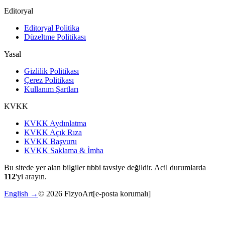
Editoryal
Editoryal Politika
Düzeltme Politikası
Yasal
Gizlilik Politikası
Çerez Politikası
Kullanım Şartları
KVKK
KVKK Aydınlatma
KVKK Açık Rıza
KVKK Başvuru
KVKK Saklama & İmha
Bu sitede yer alan bilgiler tıbbi tavsiye değildir. Acil durumlarda
112
'yi arayın.
English →
©
2026
FizyoArt
[e-posta korumalı]