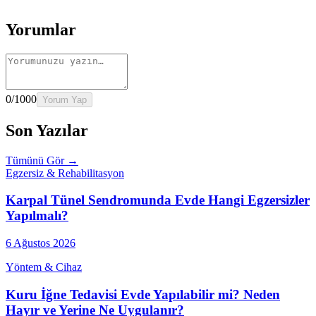
→
Rehber
Yaşlılarda Evde Fizik Tedavi
Devamını oku →
Yorumlar
0
/1000
Yorum Yap
Son Yazılar
Tümünü Gör →
Egzersiz & Rehabilitasyon
Karpal Tünel Sendromunda Evde Hangi Egzersizler
Yapılmalı?
6 Ağustos 2026
Yöntem & Cihaz
Kuru İğne Tedavisi Evde Yapılabilir mi? Neden
Hayır ve Yerine Ne Uygulanır?