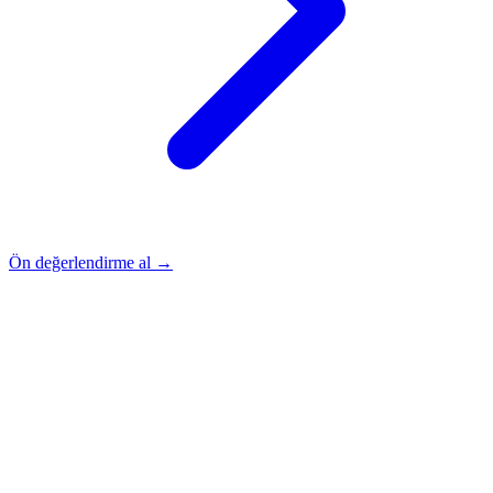
Ön değerlendirme al →
Rehber
Okumaya Devam Edin
Rehber
İnme Sonrası Evde Rehabilitasyon
Devamını oku
→
Rehber
Diz Protezi Sonrası Evde Rehabilitasyon
Devamını oku
→
Rehber
Kalça Protezi Sonrası Evde Rehabilitasyon
Devamını oku