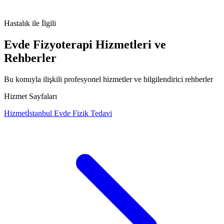
atopik dermatit
egzama
egzama belirtileri
cilt kaşıntısı
Hastalık
ile İlgili
Evde Fizyoterapi Hizmetleri ve
Rehberler
Bu konuyla ilişkili profesyonel hizmetler ve bilgilendirici rehberler
Hizmet Sayfaları
Hizmet
İstanbul Evde Fizik Tedavi