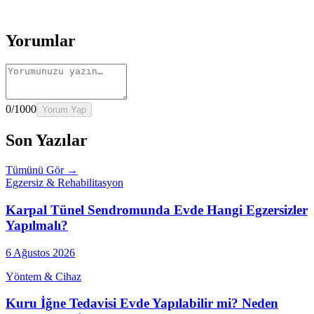
→
Rehber
Kalça Protezi Sonrası Evde Rehabilitasyon
Devamını oku
→
Rehber
Yaşlılarda Evde Fizik Tedavi
Devamını oku →
Yorumlar
0
/1000
Yorum Yap
Son Yazılar
Tümünü Gör →
Egzersiz & Rehabilitasyon
Karpal Tünel Sendromunda Evde Hangi Egzersizler
Yapılmalı?
6 Ağustos 2026
Yöntem & Cihaz
Kuru İğne Tedavisi Evde Yapılabilir mi? Neden