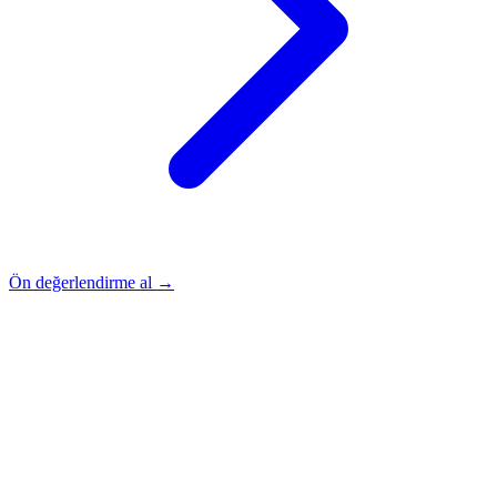
Ön değerlendirme al →
Rehber
Okumaya Devam Edin
Rehber
İnme Sonrası Evde Rehabilitasyon
Devamını oku
→
Rehber
Diz Protezi Sonrası Evde Rehabilitasyon
Devamını oku