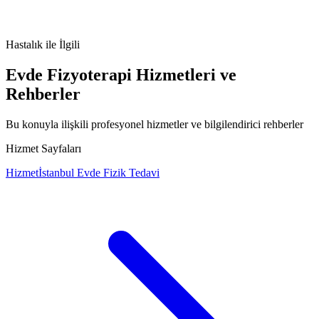
anal fistül
makatta fistül
perianal apse
akıntı
makat ameliyatı
Hastalık
ile İlgili
Evde Fizyoterapi Hizmetleri ve
Rehberler
Bu konuyla ilişkili profesyonel hizmetler ve bilgilendirici rehberler
Hizmet Sayfaları
Hizmet
İstanbul Evde Fizik Tedavi