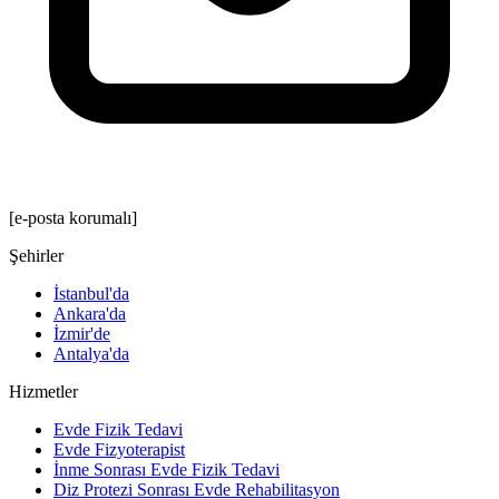
[e-posta korumalı]
Şehirler
İstanbul'da
Ankara'da
İzmir'de
Antalya'da
Hizmetler
Evde Fizik Tedavi
Evde Fizyoterapist
İnme Sonrası Evde Fizik Tedavi
Diz Protezi Sonrası Evde Rehabilitasyon