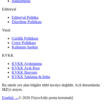
Hakkımızda
Editoryal
Editoryal Politika
Düzeltme Politikası
Yasal
Gizlilik Politikası
Çerez Politikası
Kullanım Şartları
KVKK
KVKK Aydınlatma
KVKK Açık Rıza
KVKK Başvuru
KVKK Saklama & İmha
Bu sitede yer alan bilgiler tıbbi tavsiye değildir. Acil durumlarda
112
'yi arayın.
English →
©
2026
FizyoArt
[e-posta korumalı]