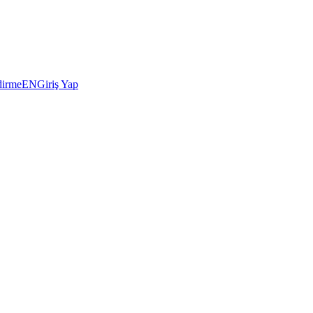
dirme
EN
Giriş Yap