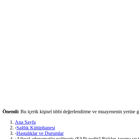
Önemli:
Bu içerik kişisel tıbbi değerlendirme ve muayenenin yerine
Ana Sayfa
›
Sağlık Kütüphanesi
›
Hastalıklar ve Durumlar
›
Ailesel adenomatöz polipozis (FAP) nedir? Riskler, tarama ve 