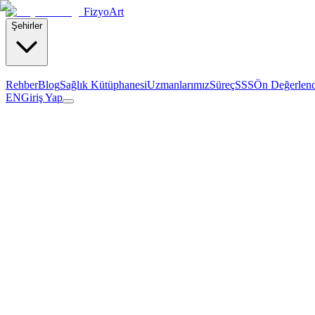
Fizyo
Art
Şehirler
Rehber
Blog
Sağlık Kütüphanesi
Uzmanlarımız
Süreç
SSS
Ön Değerlen
EN
Giriş Yap