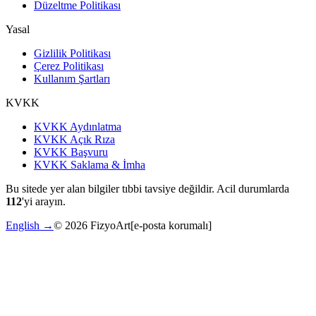
Düzeltme Politikası
Yasal
Gizlilik Politikası
Çerez Politikası
Kullanım Şartları
KVKK
KVKK Aydınlatma
KVKK Açık Rıza
KVKK Başvuru
KVKK Saklama & İmha
Bu sitede yer alan bilgiler tıbbi tavsiye değildir. Acil durumlarda
112
'yi arayın.
English →
©
2026
FizyoArt
[e-posta korumalı]