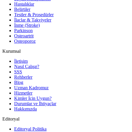
Hastalıklar
Belirtiler
Testler & Prosedürler
İlaçlar & Takviyeler
İnme (Stroke)
Parkinson
Osteoartrit
Osteoporoz
Kurumsal
İletişim
Nasıl Çalışır?
SSS
Rehberler
Blog
Uzman Kadromuz
Hizmetler
Kimler İçin Uygun?
Durumlar ve İhtiyaçlar
Hakkımızda
Editoryal
Editoryal Politika