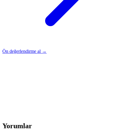
Ön değerlendirme al →
Rehber
Okumaya Devam Edin
Rehber
İnme Sonrası Evde Rehabilitasyon
Devamını oku
→
Rehber
Diz Protezi Sonrası Evde Rehabilitasyon
Devamını oku
→
Rehber
Kalça Protezi Sonrası Evde Rehabilitasyon
Devamını oku
→
Rehber
Yaşlılarda Evde Fizik Tedavi
Devamını oku →
Yorumlar