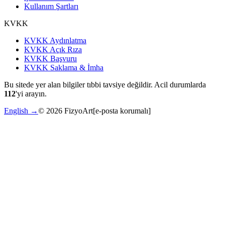
Kullanım Şartları
KVKK
KVKK Aydınlatma
KVKK Açık Rıza
KVKK Başvuru
KVKK Saklama & İmha
Bu sitede yer alan bilgiler tıbbi tavsiye değildir. Acil durumlarda
112
'yi arayın.
English →
©
2026
FizyoArt
[e-posta korumalı]