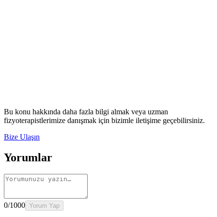
Rehber
Okumaya Devam Edin
Rehber
İnme Sonrası Evde Rehabilitasyon
Devamını oku
→
Rehber
Diz Protezi Sonrası Evde Rehabilitasyon
Devamını oku
→
Rehber
Kalça Protezi Sonrası Evde Rehabilitasyon
Devamını oku
→
Rehber
Yaşlılarda Evde Fizik Tedavi
Devamını oku →
Bu konu hakkında daha fazla bilgi almak veya uzman
fizyoterapistlerimize danışmak için bizimle iletişime geçebilirsiniz.
Bize Ulaşın
Yorumlar
0
/1000
Yorum Yap