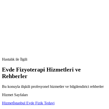
Addison hastalığı
adrenal yetmezlik
kortizol eksikliği
adrenal
kriz
hiperpigmentasyon
Hastalık
ile İlgili
Evde Fizyoterapi Hizmetleri ve
Rehberler
Bu konuyla ilişkili profesyonel hizmetler ve bilgilendirici rehberler
Hizmet Sayfaları
Hizmet
İstanbul Evde Fizik Tedavi