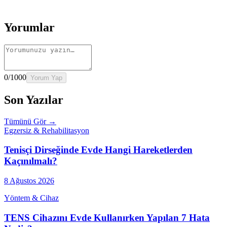
→
Rehber
Kalça Protezi Sonrası Evde Rehabilitasyon
Devamını oku
→
Rehber
Yaşlılarda Evde Fizik Tedavi
Devamını oku →
Yorumlar
0
/1000
Yorum Yap
Son Yazılar
Tümünü Gör →
Egzersiz & Rehabilitasyon
Tenisçi Dirseğinde Evde Hangi Hareketlerden
Kaçınılmalı?
8 Ağustos 2026
Yöntem & Cihaz
TENS Cihazını Evde Kullanırken Yapılan 7 Hata