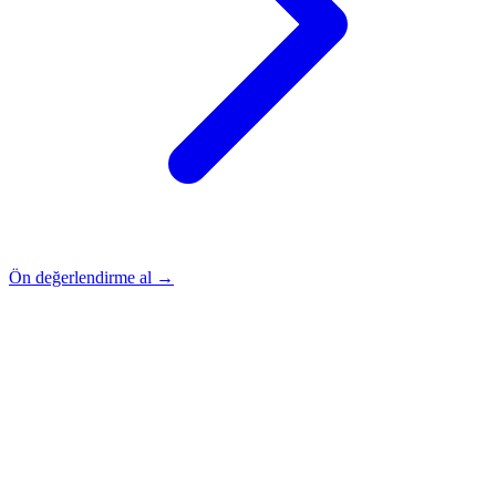
Ön değerlendirme al →
Rehber
Okumaya Devam Edin
Rehber
İnme Sonrası Evde Rehabilitasyon
Devamını oku
→
Rehber
Diz Protezi Sonrası Evde Rehabilitasyon
Devamını oku