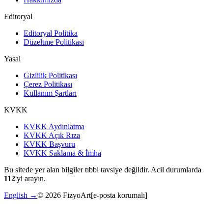
Editoryal
Editoryal Politika
Düzeltme Politikası
Yasal
Gizlilik Politikası
Çerez Politikası
Kullanım Şartları
KVKK
KVKK Aydınlatma
KVKK Açık Rıza
KVKK Başvuru
KVKK Saklama & İmha
Bu sitede yer alan bilgiler tıbbi tavsiye değildir. Acil durumlarda
112
'yi arayın.
English →
©
2026
FizyoArt
[e-posta korumalı]