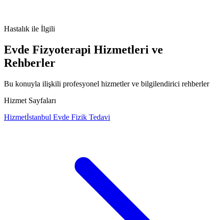
Gammopati Belirsiz Önemi belirtileri
Monoklonal Gammopati
Belirsiz Önemi tedavisi
Monoklonal Gammopati Belirsiz Önemi
nedenleri
Hastalık
ile İlgili
Evde Fizyoterapi Hizmetleri ve
Rehberler
Bu konuyla ilişkili profesyonel hizmetler ve bilgilendirici rehberler
Hizmet Sayfaları
Hizmet
İstanbul Evde Fizik Tedavi