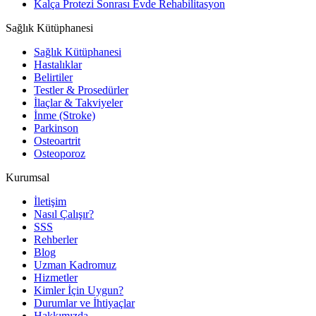
Kalça Protezi Sonrası Evde Rehabilitasyon
Sağlık Kütüphanesi
Sağlık Kütüphanesi
Hastalıklar
Belirtiler
Testler & Prosedürler
İlaçlar & Takviyeler
İnme (Stroke)
Parkinson
Osteoartrit
Osteoporoz
Kurumsal
İletişim
Nasıl Çalışır?
SSS
Rehberler
Blog
Uzman Kadromuz
Hizmetler
Kimler İçin Uygun?
Durumlar ve İhtiyaçlar
Hakkımızda