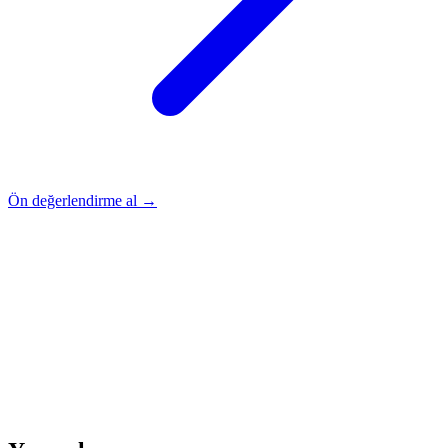
Ön değerlendirme al →
Rehber
Okumaya Devam Edin
Rehber
İnme Sonrası Evde Rehabilitasyon
Devamını oku
→
Rehber
Diz Protezi Sonrası Evde Rehabilitasyon
Devamını oku
→
Rehber
Kalça Protezi Sonrası Evde Rehabilitasyon
Devamını oku
→
Rehber
Yaşlılarda Evde Fizik Tedavi
Devamını oku →