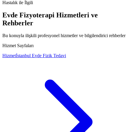
Mals nedir
Mals belirtileri
Mals tedavisi
Mals nedenleri
Hastalık
ile İlgili
Evde Fizyoterapi Hizmetleri ve
Rehberler
Bu konuyla ilişkili profesyonel hizmetler ve bilgilendirici rehberler
Hizmet Sayfaları
Hizmet
İstanbul Evde Fizik Tedavi