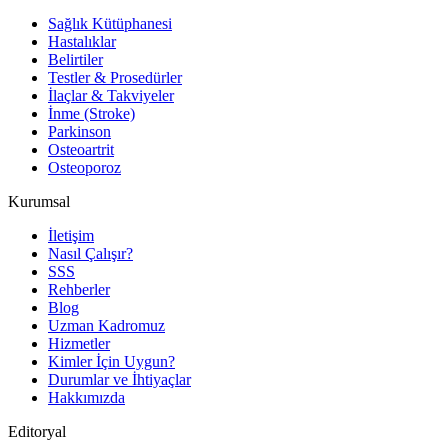
Sağlık Kütüphanesi
Hastalıklar
Belirtiler
Testler & Prosedürler
İlaçlar & Takviyeler
İnme (Stroke)
Parkinson
Osteoartrit
Osteoporoz
Kurumsal
İletişim
Nasıl Çalışır?
SSS
Rehberler
Blog
Uzman Kadromuz
Hizmetler
Kimler İçin Uygun?
Durumlar ve İhtiyaçlar
Hakkımızda
Editoryal