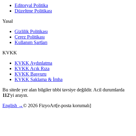
Editoryal Politika
Düzeltme Politikası
Yasal
Gizlilik Politikası
Çerez Politikası
Kullanım Şartları
KVKK
KVKK Aydınlatma
KVKK Açık Rıza
KVKK Başvuru
KVKK Saklama & İmha
Bu sitede yer alan bilgiler tıbbi tavsiye değildir. Acil durumlarda
112
'yi arayın.
English →
©
2026
FizyoArt
[e-posta korumalı]