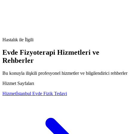
kulak kiri
cerumen impaction
kbb
işitme
kulak sağlığı
Hastalık
ile İlgili
Evde Fizyoterapi Hizmetleri ve
Rehberler
Bu konuyla ilişkili profesyonel hizmetler ve bilgilendirici rehberler
Hizmet Sayfaları
Hizmet
İstanbul Evde Fizik Tedavi