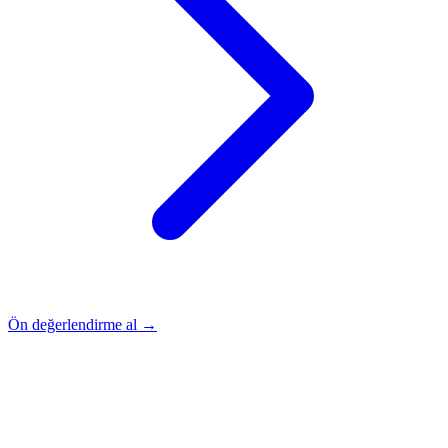
Ön değerlendirme al →
Rehber
Okumaya Devam Edin