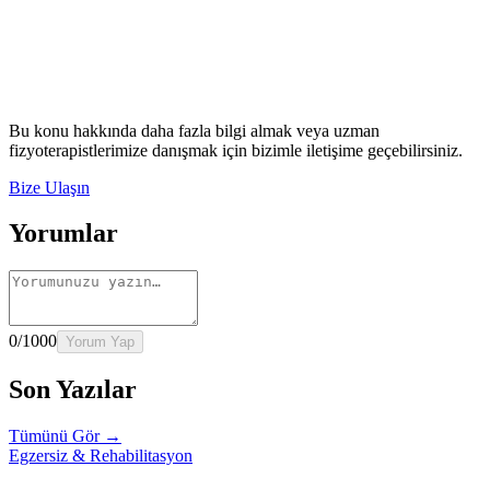
Rehber
İnme Sonrası Evde Rehabilitasyon
Devamını oku
→
Rehber
Diz Protezi Sonrası Evde Rehabilitasyon
Devamını oku
→
Rehber
Kalça Protezi Sonrası Evde Rehabilitasyon
Devamını oku
→
Rehber
Yaşlılarda Evde Fizik Tedavi
Devamını oku →
Bu konu hakkında daha fazla bilgi almak veya uzman
fizyoterapistlerimize danışmak için bizimle iletişime geçebilirsiniz.
Bize Ulaşın
Yorumlar
0
/1000
Yorum Yap
Son Yazılar
Tümünü Gör →
Egzersiz & Rehabilitasyon