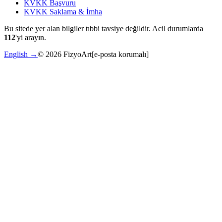
KVKK Başvuru
KVKK Saklama & İmha
Bu sitede yer alan bilgiler tıbbi tavsiye değildir. Acil durumlarda
112
'yi arayın.
English →
©
2026
FizyoArt
[e-posta korumalı]