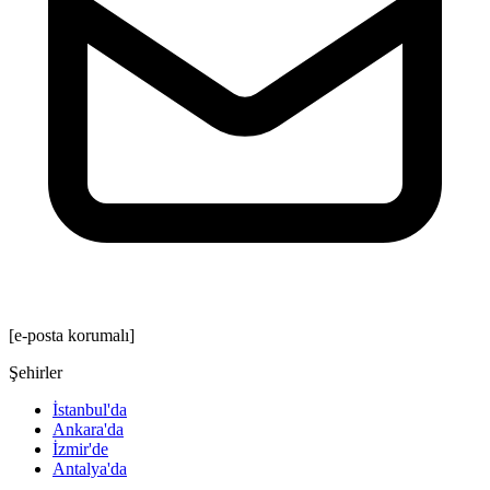
[e-posta korumalı]
Şehirler
İstanbul'da
Ankara'da
İzmir'de
Antalya'da