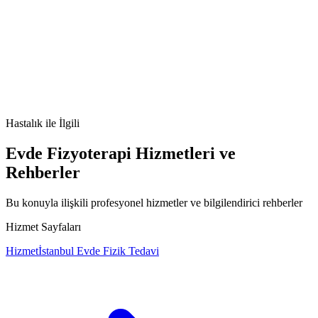
iyi huylu periferik sinir tümörü
schwannom
nörofibrom
sinir kılıfı
tümörü
periferik sinir
Hastalık
ile İlgili
Evde Fizyoterapi Hizmetleri ve
Rehberler
Bu konuyla ilişkili profesyonel hizmetler ve bilgilendirici rehberler
Hizmet Sayfaları
Hizmet
İstanbul Evde Fizik Tedavi