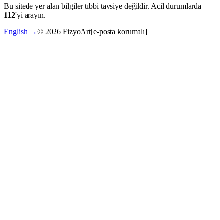
Bu sitede yer alan bilgiler tıbbi tavsiye değildir. Acil durumlarda
112
'yi arayın.
English →
©
2026
FizyoArt
[e-posta korumalı]