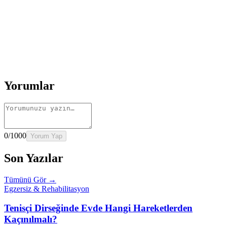
Okumaya Devam Edin
Rehber
İnme Sonrası Evde Rehabilitasyon
Devamını oku
→
Rehber
Diz Protezi Sonrası Evde Rehabilitasyon
Devamını oku
→
Rehber
Kalça Protezi Sonrası Evde Rehabilitasyon
Devamını oku
→
Rehber
Yaşlılarda Evde Fizik Tedavi
Devamını oku →
Yorumlar
0
/1000
Yorum Yap
Son Yazılar
Tümünü Gör →
Egzersiz & Rehabilitasyon
Tenisçi Dirseğinde Evde Hangi Hareketlerden
Kaçınılmalı?