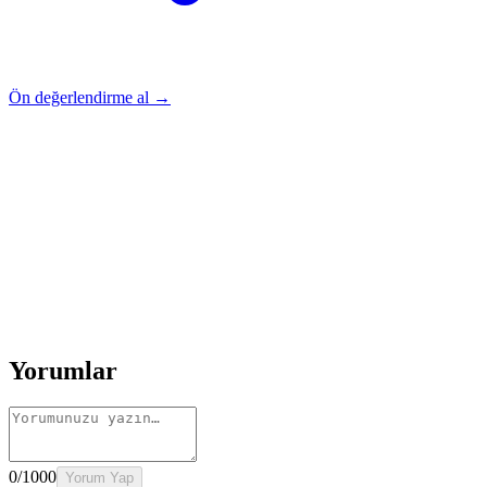
Ön değerlendirme al →
Rehber
Okumaya Devam Edin
Rehber
İnme Sonrası Evde Rehabilitasyon
Devamını oku
→
Rehber
Diz Protezi Sonrası Evde Rehabilitasyon
Devamını oku
→
Rehber
Kalça Protezi Sonrası Evde Rehabilitasyon
Devamını oku
→
Rehber
Yaşlılarda Evde Fizik Tedavi
Devamını oku →
Yorumlar
0
/1000
Yorum Yap