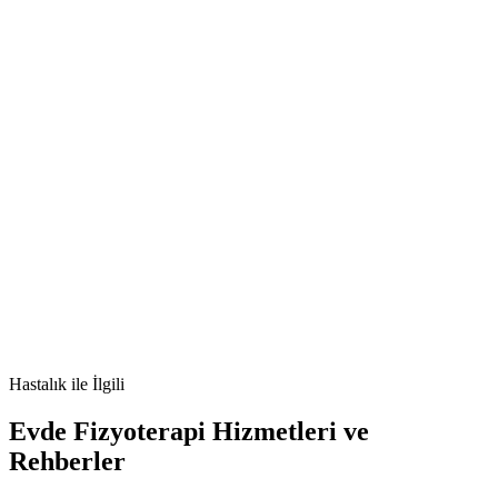
[e-posta korumalı]
🫀
İmpetigo nedir
İmpetigo belirtileri
İmpetigo tedavisi
İmpetigo
nedenleri
Hastalık
ile İlgili
Evde Fizyoterapi Hizmetleri ve
Rehberler