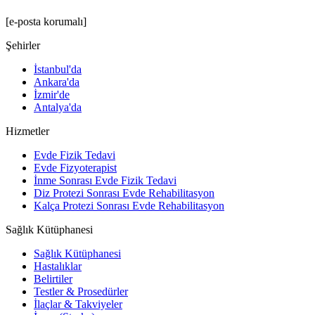
[e-posta korumalı]
Şehirler
İstanbul'da
Ankara'da
İzmir'de
Antalya'da
Hizmetler
Evde Fizik Tedavi
Evde Fizyoterapist
İnme Sonrası Evde Fizik Tedavi
Diz Protezi Sonrası Evde Rehabilitasyon
Kalça Protezi Sonrası Evde Rehabilitasyon
Sağlık Kütüphanesi
Sağlık Kütüphanesi
Hastalıklar
Belirtiler
Testler & Prosedürler
İlaçlar & Takviyeler