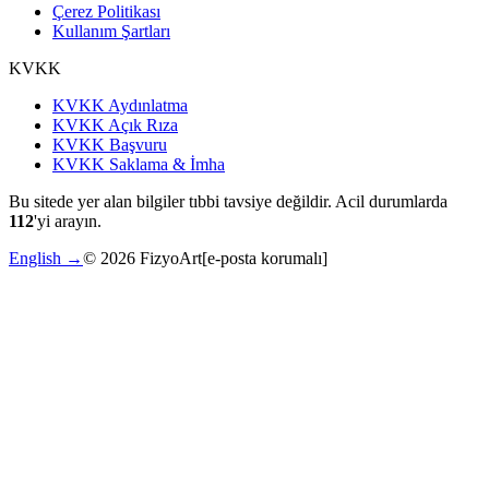
Çerez Politikası
Kullanım Şartları
KVKK
KVKK Aydınlatma
KVKK Açık Rıza
KVKK Başvuru
KVKK Saklama & İmha
Bu sitede yer alan bilgiler tıbbi tavsiye değildir. Acil durumlarda
112
'yi arayın.
English →
©
2026
FizyoArt
[e-posta korumalı]