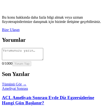
→
Rehber
Diz Protezi Sonrası Evde Rehabilitasyon
Devamını oku
→
Rehber
Kalça Protezi Sonrası Evde Rehabilitasyon
Devamını oku
→
Rehber
Yaşlılarda Evde Fizik Tedavi
Devamını oku →
Bu konu hakkında daha fazla bilgi almak veya uzman
fizyoterapistlerimize danışmak için bizimle iletişime geçebilirsiniz.
Bize Ulaşın
Yorumlar
0
/1000
Yorum Yap
Son Yazılar
Tümünü Gör →
Ameliyat Sonrası
ACL Ameliyatı Sonrası Evde Diz Egzersizlerine
Hangi Gün Başlanır?