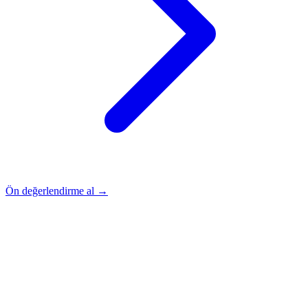
Ön değerlendirme al →
Rehber
Okumaya Devam Edin
Rehber
İnme Sonrası Evde Rehabilitasyon
Devamını oku