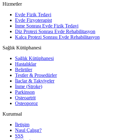
Hizmetler
Evde Fizik Tedavi
Evde Fizyoterapist
İnme Sonrası Evde Fizik Tedavi
Diz Protezi Sonrası Evde Rehabilitasyon
Kalça Protezi Sonrası Evde Rehabilitasyon
Sağlık Kütüphanesi
Sağlık Kütüphanesi
Hastalıklar
Belirtiler
Testler & Prosedürler
İlaçlar & Takviyeler
İnme (Stroke)
Parkinson
Osteoartrit
Osteoporoz
Kurumsal
İletişim
Nasıl Çalışır?
SSS