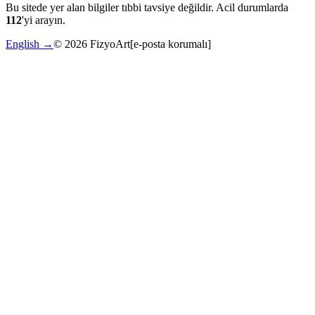
Bu sitede yer alan bilgiler tıbbi tavsiye değildir. Acil durumlarda
112
'yi arayın.
English →
©
2026
FizyoArt
[e-posta korumalı]