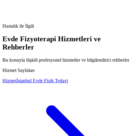
Hiler Kolanjiyokarsinom nedir
Hiler Kolanjiyokarsinom
belirtileri
Hiler Kolanjiyokarsinom tedavisi
Hiler Kolanjiyokarsinom
nedenleri
Hastalık
ile İlgili
Evde Fizyoterapi Hizmetleri ve
Rehberler
Bu konuyla ilişkili profesyonel hizmetler ve bilgilendirici rehberler
Hizmet Sayfaları
Hizmet
İstanbul Evde Fizik Tedavi