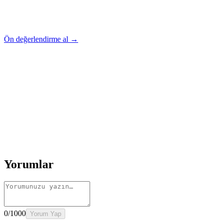
Ön değerlendirme al →
Rehber
Okumaya Devam Edin
Rehber
İnme Sonrası Evde Rehabilitasyon
Devamını oku
→
Rehber
Diz Protezi Sonrası Evde Rehabilitasyon
Devamını oku
→
Rehber
Kalça Protezi Sonrası Evde Rehabilitasyon
Devamını oku
→
Rehber
Yaşlılarda Evde Fizik Tedavi
Devamını oku →
Yorumlar
0
/1000
Yorum Yap