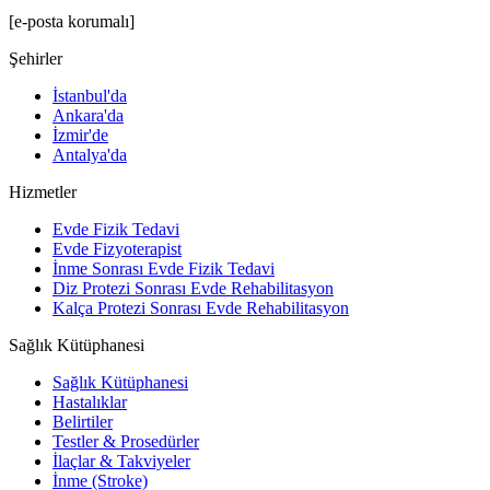
[e-posta korumalı]
Şehirler
İstanbul'da
Ankara'da
İzmir'de
Antalya'da
Hizmetler
Evde Fizik Tedavi
Evde Fizyoterapist
İnme Sonrası Evde Fizik Tedavi
Diz Protezi Sonrası Evde Rehabilitasyon
Kalça Protezi Sonrası Evde Rehabilitasyon
Sağlık Kütüphanesi
Sağlık Kütüphanesi
Hastalıklar
Belirtiler
Testler & Prosedürler
İlaçlar & Takviyeler
İnme (Stroke)