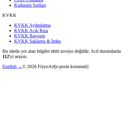
Kullanım Şartları
KVKK
KVKK Aydınlatma
KVKK Açık Rıza
KVKK Başvuru
KVKK Saklama & İmha
Bu sitede yer alan bilgiler tıbbi tavsiye değildir. Acil durumlarda
112
'yi arayın.
English →
©
2026
FizyoArt
[e-posta korumalı]