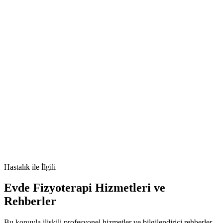
[e-posta korumalı]
🫀
follikülit
kıl kökü iltihabı
cilt hastalıkları
Hastalık
ile İlgili
Evde Fizyoterapi Hizmetleri ve
Rehberler
Bu konuyla ilişkili profesyonel hizmetler ve bilgilendirici rehberler