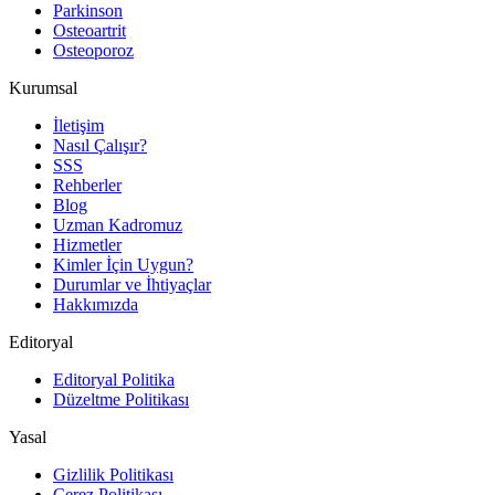
Parkinson
Osteoartrit
Osteoporoz
Kurumsal
İletişim
Nasıl Çalışır?
SSS
Rehberler
Blog
Uzman Kadromuz
Hizmetler
Kimler İçin Uygun?
Durumlar ve İhtiyaçlar
Hakkımızda
Editoryal
Editoryal Politika
Düzeltme Politikası
Yasal
Gizlilik Politikası
Çerez Politikası