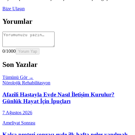
Bize Ulaşın
Yorumlar
0
/1000
Yorum Yap
Son Yazılar
Tümünü Gör →
Nörolojik Rehabilitasyon
Afazili Hastayla Evde Nasıl İletişim Kurulur?
Günlük Hayat İçin İpuçları
7 Ağustos 2026
Ameliyat Sonrası
Kalça protezi sonrası evde ilk hafta neler yapılmalı,