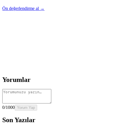
Ön değerlendirme al →
Rehber
Okumaya Devam Edin
Rehber
İnme Sonrası Evde Rehabilitasyon
Devamını oku
→
Rehber
Diz Protezi Sonrası Evde Rehabilitasyon
Devamını oku
→
Rehber
Kalça Protezi Sonrası Evde Rehabilitasyon
Devamını oku
→
Rehber
Yaşlılarda Evde Fizik Tedavi
Devamını oku →
Yorumlar
0
/1000
Yorum Yap
Son Yazılar