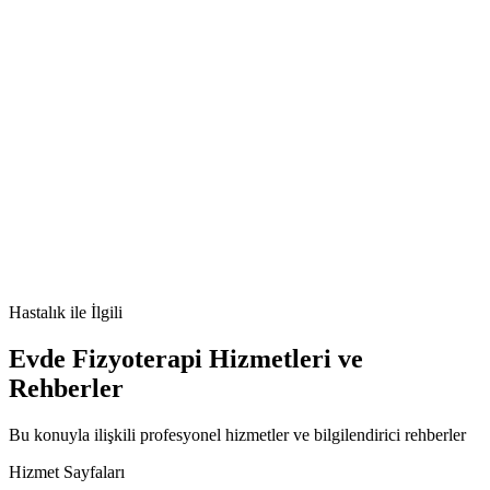
🫀
ebstein anomalisi
doğumsal kalp hastalığı
triküspit
kapak
kardiyoloji
aritmi
Hastalık
ile İlgili
Evde Fizyoterapi Hizmetleri ve
Rehberler
Bu konuyla ilişkili profesyonel hizmetler ve bilgilendirici rehberler
Hizmet Sayfaları