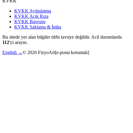
KVKK
KVKK Aydınlatma
KVKK Açık Rıza
KVKK Başvuru
KVKK Saklama & İmha
Bu sitede yer alan bilgiler tıbbi tavsiye değildir. Acil durumlarda
112
'yi arayın.
English →
©
2026
FizyoArt
[e-posta korumalı]