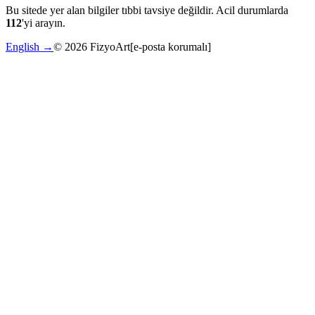
Bu sitede yer alan bilgiler tıbbi tavsiye değildir. Acil durumlarda
112
'yi arayın.
English →
©
2026
FizyoArt
[e-posta korumalı]