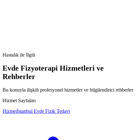
Divertikülit nedir
Divertikülit belirtileri
Divertikülit
tedavisi
Divertikülit nedenleri
Hastalık
ile İlgili
Evde Fizyoterapi Hizmetleri ve
Rehberler
Bu konuyla ilişkili profesyonel hizmetler ve bilgilendirici rehberler
Hizmet Sayfaları
Hizmet
İstanbul Evde Fizik Tedavi