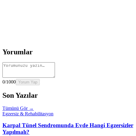
Okumaya Devam Edin
Rehber
İnme Sonrası Evde Rehabilitasyon
Devamını oku
→
Rehber
Diz Protezi Sonrası Evde Rehabilitasyon
Devamını oku
→
Rehber
Kalça Protezi Sonrası Evde Rehabilitasyon
Devamını oku
→
Rehber
Yaşlılarda Evde Fizik Tedavi
Devamını oku →
Yorumlar
0
/1000
Yorum Yap
Son Yazılar
Tümünü Gör →
Egzersiz & Rehabilitasyon
Karpal Tünel Sendromunda Evde Hangi Egzersizler
Yapılmalı?