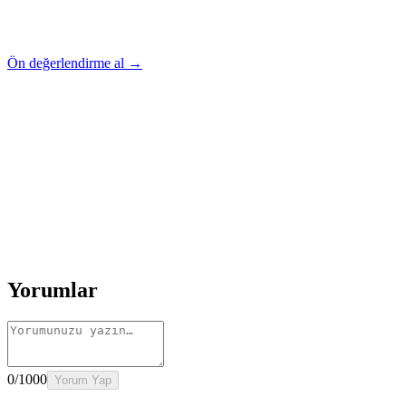
Ön değerlendirme al →
Rehber
Okumaya Devam Edin
Rehber
İnme Sonrası Evde Rehabilitasyon
Devamını oku
→
Rehber
Diz Protezi Sonrası Evde Rehabilitasyon
Devamını oku
→
Rehber
Kalça Protezi Sonrası Evde Rehabilitasyon
Devamını oku
→
Rehber
Yaşlılarda Evde Fizik Tedavi
Devamını oku →
Yorumlar
0
/1000
Yorum Yap