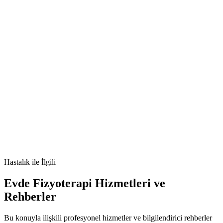
🫀
Baş ve Boyun Kanserleri nedir
Baş ve Boyun Kanserleri
belirtileri
Baş ve Boyun Kanserleri tedavisi
Baş ve Boyun Kanserleri
nedenleri
Hastalık
ile İlgili
Evde Fizyoterapi Hizmetleri ve
Rehberler
Bu konuyla ilişkili profesyonel hizmetler ve bilgilendirici rehberler