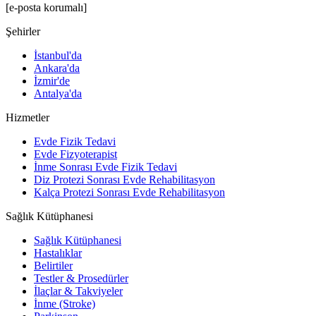
[e-posta korumalı]
Şehirler
İstanbul'da
Ankara'da
İzmir'de
Antalya'da
Hizmetler
Evde Fizik Tedavi
Evde Fizyoterapist
İnme Sonrası Evde Fizik Tedavi
Diz Protezi Sonrası Evde Rehabilitasyon
Kalça Protezi Sonrası Evde Rehabilitasyon
Sağlık Kütüphanesi
Sağlık Kütüphanesi
Hastalıklar
Belirtiler
Testler & Prosedürler
İlaçlar & Takviyeler
İnme (Stroke)