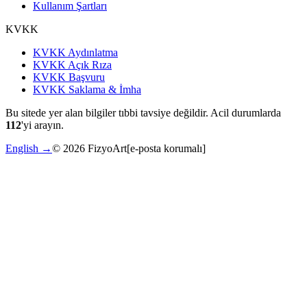
Kullanım Şartları
KVKK
KVKK Aydınlatma
KVKK Açık Rıza
KVKK Başvuru
KVKK Saklama & İmha
Bu sitede yer alan bilgiler tıbbi tavsiye değildir. Acil durumlarda
112
'yi arayın.
English →
©
2026
FizyoArt
[e-posta korumalı]