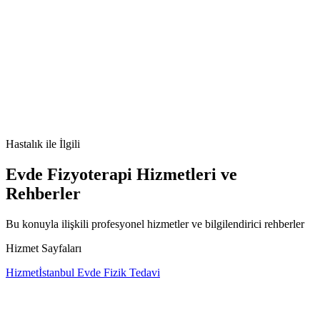
anoreksiya nervoza
yeme bozukluğu
aşırı kilo kaybı
ruh
sağlığı
beslenme
Hastalık
ile İlgili
Evde Fizyoterapi Hizmetleri ve
Rehberler
Bu konuyla ilişkili profesyonel hizmetler ve bilgilendirici rehberler
Hizmet Sayfaları
Hizmet
İstanbul Evde Fizik Tedavi