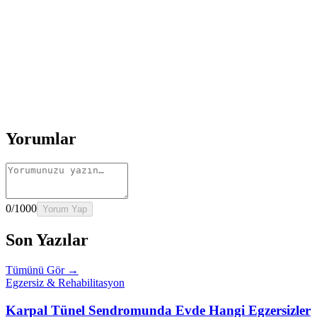
Rehber
Okumaya Devam Edin
Rehber
İnme Sonrası Evde Rehabilitasyon
Devamını oku
→
Rehber
Diz Protezi Sonrası Evde Rehabilitasyon
Devamını oku
→
Rehber
Kalça Protezi Sonrası Evde Rehabilitasyon
Devamını oku
→
Rehber
Yaşlılarda Evde Fizik Tedavi
Devamını oku →
Yorumlar
0
/1000
Yorum Yap
Son Yazılar
Tümünü Gör →
Egzersiz & Rehabilitasyon
Karpal Tünel Sendromunda Evde Hangi Egzersizler