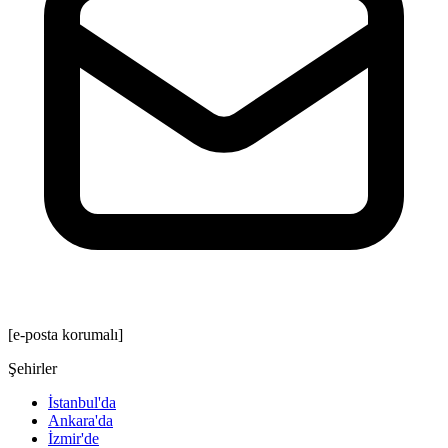
[e-posta korumalı]
Şehirler
İstanbul'da
Ankara'da
İzmir'de