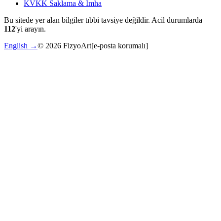
KVKK Saklama & İmha
Bu sitede yer alan bilgiler tıbbi tavsiye değildir. Acil durumlarda
112
'yi arayın.
English →
©
2026
FizyoArt
[e-posta korumalı]